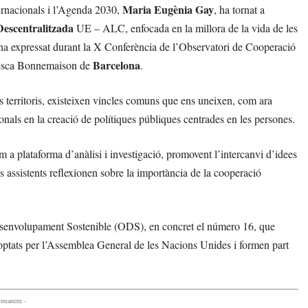
Maria Eugènia Gay
ternacionals i l’Agenda 2030,
, ha tornat a
escentralitzada
UE – ALC, enfocada en la millora de la vida de les
o ha expressat durant la X Conferència de l’Observatori de Cooperació
Barcelona
ncesca Bonnemaison de
.
es territoris, existeixen vincles comuns que ens uneixen, com ara
ionals en la creació de polítiques públiques centrades en les persones.
 a plataforma d’anàlisi i investigació, promovent l’intercanvi d’idees
ls assistents reflexionen sobre la importància de la cooperació
esenvolupament Sostenible (ODS), en concret el número 16, que
 adoptats per l’Assemblea General de les Nacions Unides i formen part
comanem -