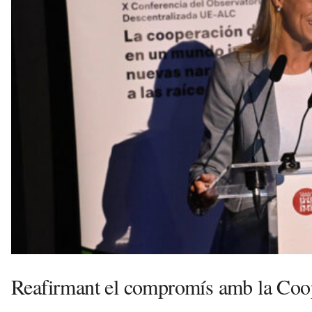
e
l
l
a
v
u
i
Reafirmant el compromís amb la Coop