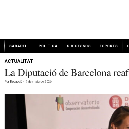
N
SABADELL
POLÍTICA
SUCCESSOS
ESPORTS
o
t
í
ACTUALITAT
c
La Diputació de Barcelona rea
i
e
Por
Redacció
-
7 de maig de 2026
s
d
e
S
a
b
a
d