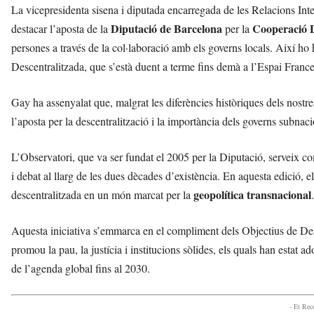
La vicepresidenta sisena i diputada encarregada de les Relacions In
Diputació de Barcelona
Cooperació D
destacar l’aposta de la
per la
persones a través de la col·laboració amb els governs locals. Així h
Descentralitzada, que s’està duent a terme fins demà a l’Espai Fra
Gay ha assenyalat que, malgrat les diferències històriques dels nostr
l’aposta per la descentralització i la importància dels governs subnac
L’Observatori, que va ser fundat el 2005 per la Diputació, serveix com
i debat al llarg de les dues dècades d’existència. En aquesta edició, e
geopolítica transnacional
descentralitzada en un món marcat per la
.
Aquesta iniciativa s’emmarca en el compliment dels Objectius de D
promou la pau, la justícia i institucions sòlides, els quals han estat
de l’agenda global fins al 2030.
- Et Re