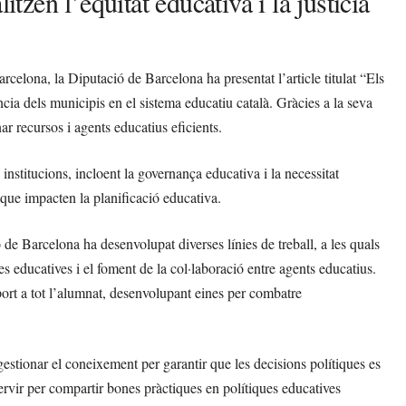
itzen l’equitat educativa i la justícia
lona, la Diputació de Barcelona ha presentat l’article titulat “Els
cia dels municipis en el sistema educatiu català. Gràcies a la seva
ar recursos i agents educatius eficients.
 institucions, incloent la governança educativa i la necessitat
que impacten la planificació educativa.
de Barcelona ha desenvolupat diverses línies de treball, a les quals
ues educatives i el foment de la col·laboració entre agents educatius.
port a tot l’alumnat, desenvolupant eines per combatre
gestionar el coneixement per garantir que les decisions polítiques es
ervir per compartir bones pràctiques en polítiques educatives