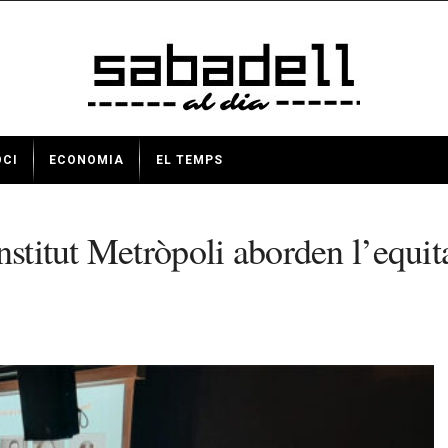
OCI
ECONOMIA
EL TEMPS
stitut Metròpoli aborden l’equitat