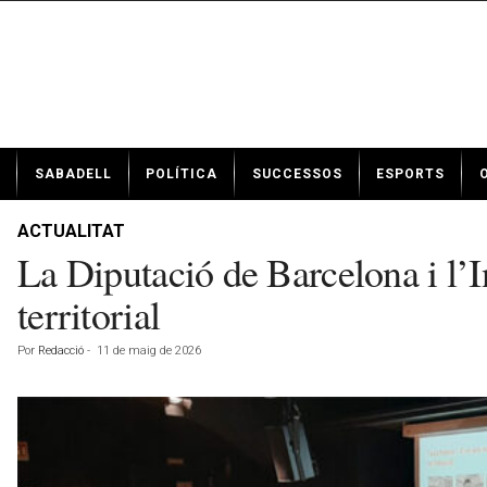
N
SABADELL
POLÍTICA
SUCCESSOS
ESPORTS
o
t
í
ACTUALITAT
c
La Diputació de Barcelona i l’In
i
e
territorial
s
d
Por
Redacció
-
11 de maig de 2026
e
S
a
b
a
d