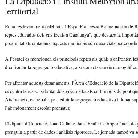
La Diputació i l’Institut Metròpoli anal
territorial
En un esdeveniment celebrat a l’Espai Francesca Bonnemaison de Barce
reptes educatius dels ens locals a Catalunya”, que destaca la importàn
proximitat als ciutadans, aquests municipis són essencials per coordin
A l’estudi es mencionen els principals reptes als quals s’enfronten les
d’enfrontar la segregació educativa, així com els canvis demogràfics 
Per afrontar aquests desafiaments, l’Àrea d’Educació de la Diputació 
es centra la responsabilitat dels governs locals en l’impuls de polítiq
Així mateix, es treballa per reduir la segregació educativa i donar su
l’abandonament escolar prematur.
El diputat d’Educació, Joan Galiano, ha subratllat la importància de 
prenguin a partir de dades i anàlisis rigoroses. La jornada també va s