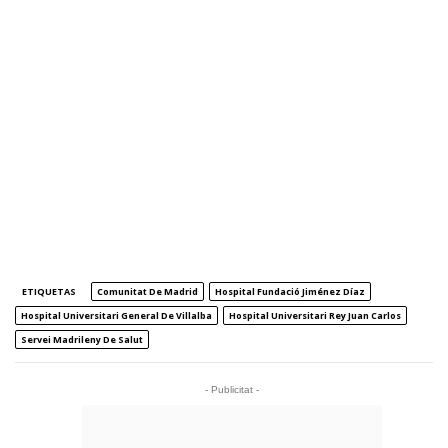
ETIQUETAS
Comunitat De Madrid
Hospital Fundació Jiménez Díaz
Hospital Universitari General De Villalba
Hospital Universitari Rey Juan Carlos
Servei Madrileny De Salut
- Publicitat -