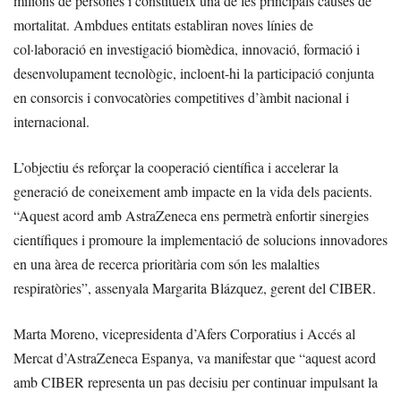
milions de persones i constitueix una de les principals causes de
mortalitat. Ambdues entitats establiran noves línies de
col·laboració en investigació biomèdica, innovació, formació i
desenvolupament tecnològic, incloent-hi la participació conjunta
en consorcis i convocatòries competitives d’àmbit nacional i
internacional.
L’objectiu és reforçar la cooperació científica i accelerar la
generació de coneixement amb impacte en la vida dels pacients.
“Aquest acord amb AstraZeneca ens permetrà enfortir sinergies
científiques i promoure la implementació de solucions innovadores
en una àrea de recerca prioritària com són les malalties
respiratòries”, assenyala Margarita Blázquez, gerent del CIBER.
Marta Moreno, vicepresidenta d’Afers Corporatius i Accés al
Mercat d’AstraZeneca Espanya, va manifestar que “aquest acord
amb CIBER representa un pas decisiu per continuar impulsant la