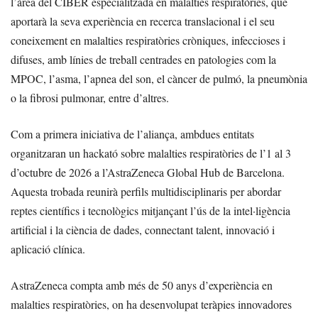
l’àrea del CIBER especialitzada en malalties respiratòries, que
aportarà la seva experiència en recerca translacional i el seu
coneixement en malalties respiratòries cròniques, infeccioses i
difuses, amb línies de treball centrades en patologies com la
MPOC, l’asma, l’apnea del son, el càncer de pulmó, la pneumònia
o la fibrosi pulmonar, entre d’altres.
Com a primera iniciativa de l’aliança, ambdues entitats
organitzaran un hackató sobre malalties respiratòries de l’1 al 3
d’octubre de 2026 a l’AstraZeneca Global Hub de Barcelona.
Aquesta trobada reunirà perfils multidisciplinaris per abordar
reptes científics i tecnològics mitjançant l’ús de la intel·ligència
artificial i la ciència de dades, connectant talent, innovació i
aplicació clínica.
AstraZeneca compta amb més de 50 anys d’experiència en
malalties respiratòries, on ha desenvolupat teràpies innovadores