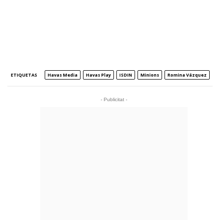
ETIQUETAS
Havas Media
Havas Play
ISDIN
Minions
Romina Vázquez
- Publicitat -