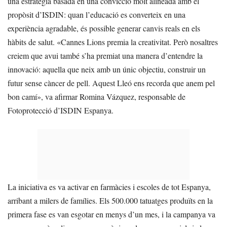
una estratègia basada en una convicció molt alineada amb el
propòsit d’ISDIN: quan l’educació es converteix en una
experiència agradable, és possible generar canvis reals en els
hàbits de salut. «Cannes Lions premia la creativitat. Però nosaltres
creiem que avui també s’ha premiat una manera d’entendre la
innovació: aquella que neix amb un únic objectiu, construir un
futur sense càncer de pell. Aquest Lleó ens recorda que anem pel
bon camí», va afirmar Romina Vázquez, responsable de
Fotoprotecció d’ISDIN Espanya.
La iniciativa es va activar en farmàcies i escoles de tot Espanya,
arribant a milers de famílies. Els 500.000 tatuatges produïts en la
primera fase es van esgotar en menys d’un mes, i la campanya va