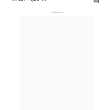
0
Redacció
- Publicitat -