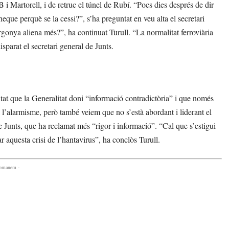
 Martorell, i de retruc el túnel de Rubí. “Pocs dies després de dir
eque perquè se la cessi?”, s’ha preguntat en veu alta el secretari
rgonya aliena més?”, ha continuat Turull. “La normalitat ferroviària
sparat el secretari general de Junts.
ntat que la Generalitat doni “informació contradictòria” i que només
 l’alarmisme, però també veiem que no s’està abordant i liderant el
e Junts, que ha reclamat més “rigor i informació”. “Cal que s’estigui
 aquesta crisi de l’hantavirus”, ha conclòs Turull.
comanem -