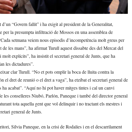
d’un “Govern fallit” i ha exigit al president de la Generalitat,
ue per la presumpta infiltració de Mossos en una assemblea de
. “Cada setmana veiem nous episodis d’incompetència molt greus per
nt de les mans”, ha afirmat Turull aquest dissabte des del Mercat del
molt explícits”, ha insistit el secretari general de Junts, que ha
an les dictadures”.
deixar clar Turull. “No et pots omplir la boca de lluita contra la
 el dret de reunió o el dret a vaga”, ha etzibat el secretari general de
s ha acabat”. “Aquí no hi pot haver mitges tintes i cal un canvi
 de les conselleres Niubó, Parlón, Paneque i també del director general
urant tota aquella gent que vol delinquir i no tractant els mestres i
retari general de Junts.
ritori, Sílvia Paneque, en la crisi de Rodalies i en el descarrilament