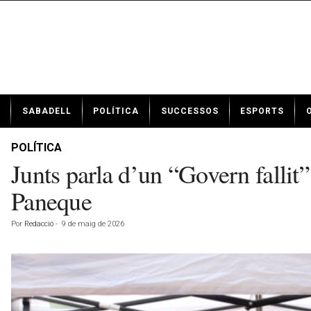
N
SABADELL
POLÍTICA
SUCCESSOS
ESPORTS
o
t
í
POLÍTICA
c
Junts parla d’un “Govern fallit”
i
e
Paneque
s
d
Por
Redacció
-
9 de maig de 2026
e
S
a
b
a
d