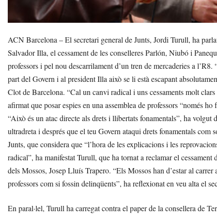
ACN Barcelona – El secretari general de Junts, Jordi Turull, ha parlat 
Salvador Illa, el cessament de les conselleres Parlón, Niubó i Paneq
professors i pel nou descarrilament d’un tren de mercaderies a l’R8
part del Govern i al president Illa això se li està escapant absolutame
Clot de Barcelona. “Cal un canvi radical i uns cessaments molt clars i 
afirmat que posar espies en una assemblea de professors “només ho f
“Això és un atac directe als drets i llibertats fonamentals”, ha volgut 
ultradreta i després que el teu Govern ataqui drets fonamentals com són
Junts, que considera que “l’hora de les explicacions i les reprovacion
radical”, ha manifestat Turull, que ha tornat a reclamar el cessament
dels Mossos, Josep Lluís Trapero. “Els Mossos han d’estar al carrer at
professors com si fossin delinqüents”, ha reflexionat en veu alta el sec
En paral·lel, Turull ha carregat contra el paper de la consellera de Ter