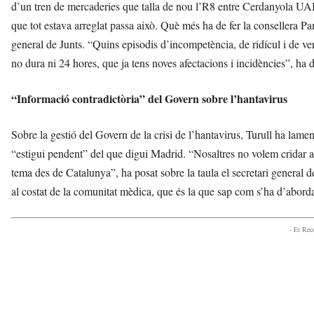
d’un tren de mercaderies que talla de nou l’R8 entre Cerdanyola UAB i
que tot estava arreglat passa això. Què més ha de fer la consellera Pan
general de Junts. “Quins episodis d’incompetència, de ridícul i de ve
no dura ni 24 hores, que ja tens noves afectacions i incidències”, ha di
“Informació contradictòria” del Govern sobre l’hantavirus
Sobre la gestió del Govern de la crisi de l’hantavirus, Turull ha lame
“estigui pendent” del que digui Madrid. “Nosaltres no volem cridar a
tema des de Catalunya”, ha posat sobre la taula el secretari general d
al costat de la comunitat mèdica, que és la que sap com s’ha d’abordar
- Et Re