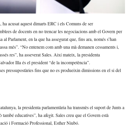
, ha acusat aquest dimarts ERC i els Comuns de ser
mblees de docents en no trencar les negociacions amb el Govern per
a al Parlament, en la que ha assegurat que, fins ara, només s’han
no massa més”. “No entenem com amb una mà demanen cessaments i,
sés res”, ha asseverat Sales. Així mateix, la presidenta
alvador Illa és el president “de la incompetència”.
rses pressupostàries fins que no es produeixin dimissions en el si del
Catalunya, la presidenta parlamentària ha transmès el suport de Junts a
rò també educatives”, ha afegit. Sales creu que el Govern està
ucació i Formació Professional, Esther Niubó.