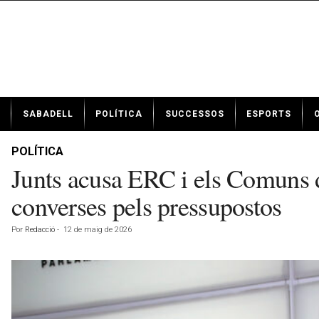
N
SABADELL
POLÍTICA
SUCCESSOS
ESPORTS
o
t
í
POLÍTICA
c
Junts acusa ERC i els Comuns de
i
e
converses pels pressupostos
s
d
Por
Redacció
-
12 de maig de 2026
e
S
a
b
a
d