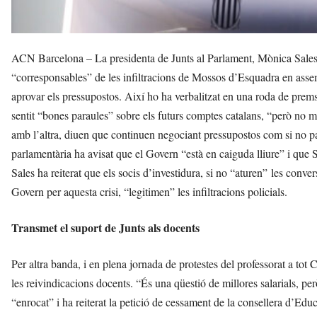
ACN Barcelona – La presidenta de Junts al Parlament, Mònica Sales
“corresponsables” de les infiltracions de Mossos d’Esquadra en asse
aprovar els pressupostos. Així ho ha verbalitzat en una roda de prems
sentit “bones paraules” sobre els futurs comptes catalans, “però 
amb l’altra, diuen que continuen negociant pressupostos com si no pas
parlamentària ha avisat que el Govern “està en caiguda lliure” i que S
Sales ha reiterat que els socis d’investidura, si no “aturen” les conve
Govern per aquesta crisi, “legitimen” les infiltracions policials.
Transmet el suport de Junts als docents
Per altra banda, i en plena jornada de protestes del professorat a tot 
les reivindicacions docents. “És una qüestió de millores salarials, pe
“enrocat” i ha reiterat la petició de cessament de la consellera d’Ed