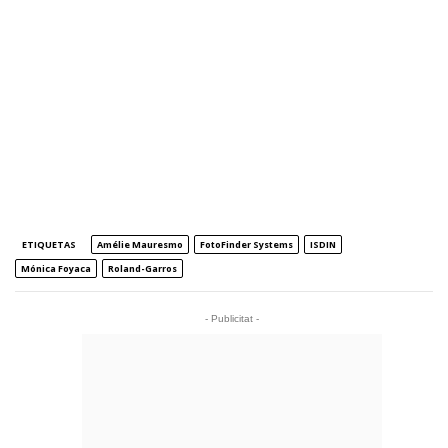
ETIQUETAS
Amélie Mauresmo
FotoFinder Systems
ISDIN
Mónica Foyaca
Roland-Garros
- Publicitat -