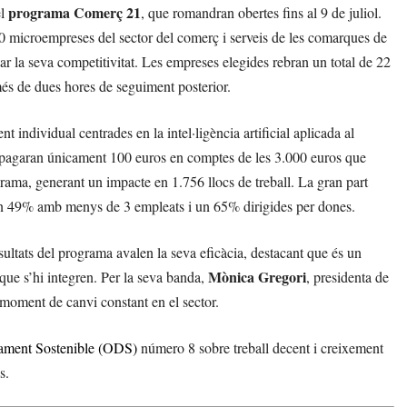
programa Comerç 21
el
, que romandran obertes fins al 9 de juliol.
0 microempreses del sector del comerç i serveis de les comarques de
ar la seva competitivitat. Les empreses elegides rebran un total de 22
és de dues hores de seguiment posterior.
 individual centrades en la intel·ligència artificial aplicada al
ts pagaran únicament 100 euros en comptes de les 3.000 euros que
grama, generant un impacte en 1.756 llocs de treball. La gran part
un 49% amb menys de 3 empleats i un 65% dirigides per dones.
esultats del programa avalen la seva eficàcia, destacant que és un
Mònica Gregori
s que s’hi integren. Per la seva banda,
, presidenta de
 moment de canvi constant en el sector.
ament Sostenible (ODS)
número 8 sobre treball decent i creixement
s.