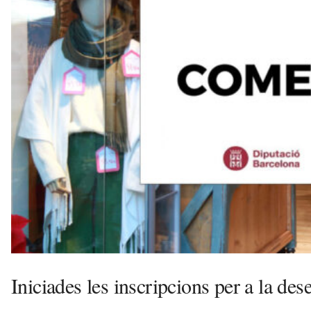
e
l
l
a
v
u
i
Iniciades les inscripcions per a la d