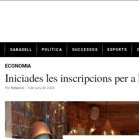
N
SABADELL
POLÍTICA
SUCCESSOS
ESPORTS
o
t
í
ECONOMIA
c
Iniciades les inscripcions per 
i
e
Por
Redacció
-
3 de juny de 2026
s
d
e
S
a
b
a
d