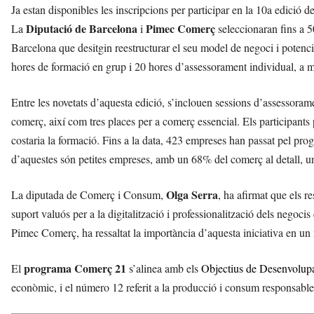
Ja estan disponibles les inscripcions per participar en la 10a edició d
Diputació de Barcelona
Pimec Comerç
La
i
seleccionaran fins a 5
Barcelona que desitgin reestructurar el seu model de negoci i potenci
hores de formació en grup i 20 hores d’assessorament individual, a m
Entre les novetats d’aquesta edició, s’inclouen sessions d’assessorament
comerç, així com tres places per a comerç essencial. Els participan
costaria la formació. Fins a la data, 423 empreses han passat pel pro
d’aquestes són petites empreses, amb un 68% del comerç al detall, 
Olga Serra
La diputada de Comerç i Consum,
, ha afirmat que els r
suport valuós per a la digitalització i professionalització dels negoci
Pimec Comerç, ha ressaltat la importància d’aquesta iniciativa en un
programa Comerç 21
El
s’alinea amb els
Objectius de Desenvolup
econòmic, i el número 12 referit a la producció i consum responsable