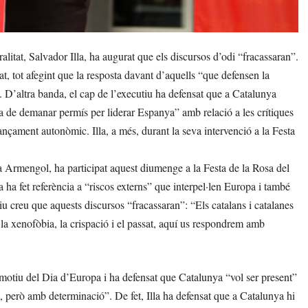
itat, Salvador Illa, ha augurat que els discursos d’odi “fracassaran”.
cat, tot afegint que la resposta davant d’aquells “que defensen la
r”. D’altra banda, el cap de l’executiu ha defensat que a Catalunya
 ha de demanar permís per liderar Espanya” amb relació a les crítiques
nçament autonòmic. Illa, a més, durant la seva intervenció a la Festa
a Armengol, ha participat aquest diumenge a la Festa de la Rosa del
 ha fet referència a “riscos externs” que interpel·len Europa i també
u creu que aquests discursos “fracassaran”: “Els catalans i catalanes
 la xenofòbia, la crispació i el passat, aquí us respondrem amb
 motiu del Dia d’Europa i ha defensat que Catalunya “vol ser present”
, però amb determinació”. De fet, Illa ha defensat que a Catalunya hi