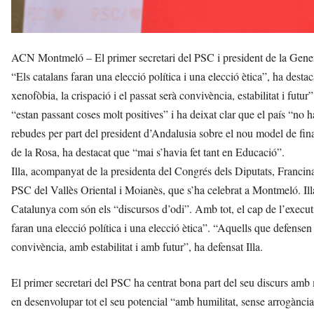
ACN Montmeló – El primer secretari del PSC i president de la General
“Els catalans faran una elecció política i una elecció ètica”, ha desta
xenofòbia, la crispació i el passat serà convivència, estabilitat i futu
“estan passant coses molt positives” i ha deixat clar que el país “no
rebudes per part del president d’Andalusia sobre el nou model de fina
de la Rosa, ha destacat que “mai s’havia fet tant en Educació”.
Illa, acompanyat de la presidenta del Congrés dels Diputats, Francin
PSC del Vallès Oriental i Moianès, que s’ha celebrat a Montmeló. Illa
Catalunya com són els “discursos d’odi”. Amb tot, el cap de l’executi
faran una elecció política i una elecció ètica”. “Aquells que defensen
convivència, amb estabilitat i amb futur”, ha defensat Illa.
El primer secretari del PSC ha centrat bona part del seu discurs amb
en desenvolupar tot el seu potencial “amb humilitat, sense arrogància