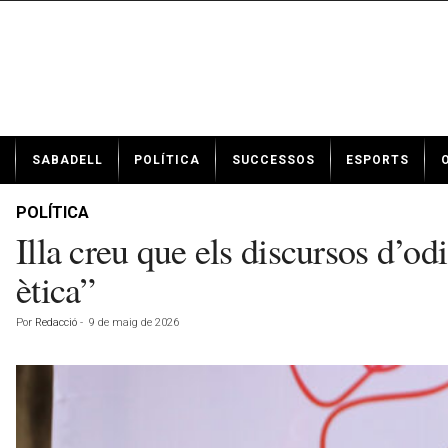
N
SABADELL
POLÍTICA
SUCCESSOS
ESPORTS
o
t
í
POLÍTICA
c
Illa creu que els discursos d’odi
i
e
ètica”
s
d
Por
Redacció
-
9 de maig de 2026
e
S
a
b
a
d