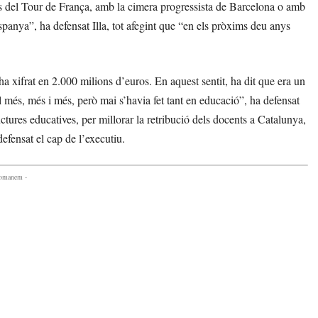
as del Tour de França, amb la cimera progressista de Barcelona o amb
panya”, ha defensat Illa, tot afegint que “en els pròxims deu anys
 ha xifrat en 2.000 milions d’euros. En aquest sentit, ha dit que era un
l més, més i més, però mai s’havia fet tant en educació”, ha defensat
ctures educatives, per millorar la retribució dels docents a Catalunya,
defensat el cap de l’executiu.
comanem -