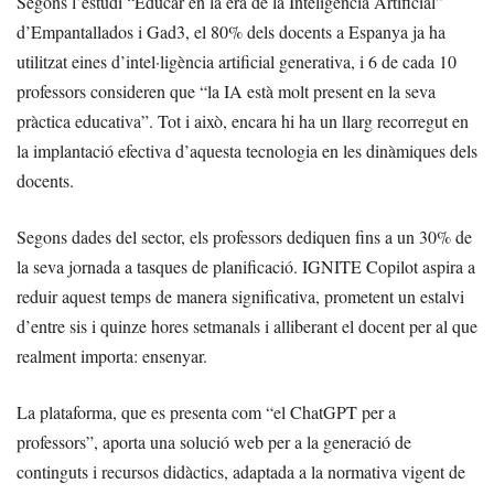
Segons l’estudi “Educar en la era de la Inteligencia Artificial”
d’Empantallados i Gad3, el 80% dels docents a Espanya ja ha
utilitzat eines d’intel·ligència artificial generativa, i 6 de cada 10
professors consideren que “la IA està molt present en la seva
pràctica educativa”. Tot i això, encara hi ha un llarg recorregut en
la implantació efectiva d’aquesta tecnologia en les dinàmiques dels
docents.
Segons dades del sector, els professors dediquen fins a un 30% de
la seva jornada a tasques de planificació. IGNITE Copilot aspira a
reduir aquest temps de manera significativa, prometent un estalvi
d’entre sis i quinze hores setmanals i alliberant el docent per al que
realment importa: ensenyar.
La plataforma, que es presenta com “el ChatGPT per a
professors”, aporta una solució web per a la generació de
continguts i recursos didàctics, adaptada a la normativa vigent de