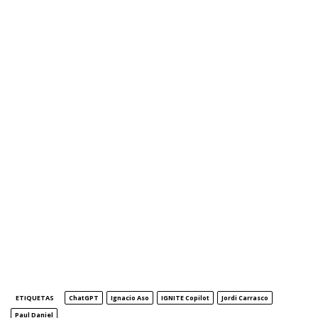
ETIQUETAS
ChatGPT
Ignacio Aso
IGNITE Copilot
Jordi Carrasco
Paul Daniel