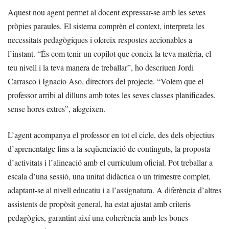
Aquest nou agent permet al docent expressar-se amb les seves
pròpies paraules. El sistema comprèn el context, interpreta les
necessitats pedagògiques i ofereix respostes accionables a
l’instant. “És com tenir un copilot que coneix la teva matèria, el
teu nivell i la teva manera de treballar”, ho descriuen Jordi
Carrasco i Ignacio Aso, directors del projecte. “Volem que el
professor arribi al dilluns amb totes les seves classes planificades,
sense hores extres”, afegeixen.
L’agent acompanya el professor en tot el cicle, des dels objectius
d’aprenentatge fins a la seqüenciació de continguts, la proposta
d’activitats i l’alineació amb el currículum oficial. Pot treballar a
escala d’una sessió, una unitat didàctica o un trimestre complet,
adaptant-se al nivell educatiu i a l’assignatura. A diferència d’altres
assistents de propòsit general, ha estat ajustat amb criteris
pedagògics, garantint així una coherència amb les bones