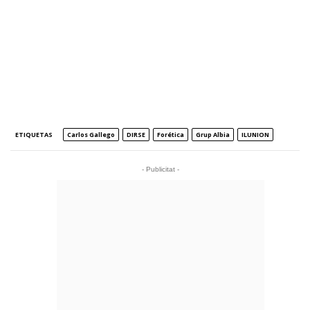
ETIQUETAS
Carlos Gallego
DIRSE
Forética
Grup Albia
ILUNION
- Publicitat -