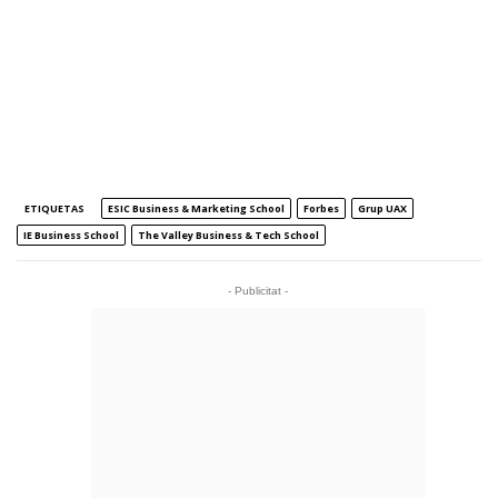
ETIQUETAS
ESIC Business & Marketing School
Forbes
Grup UAX
IE Business School
The Valley Business & Tech School
- Publicitat -