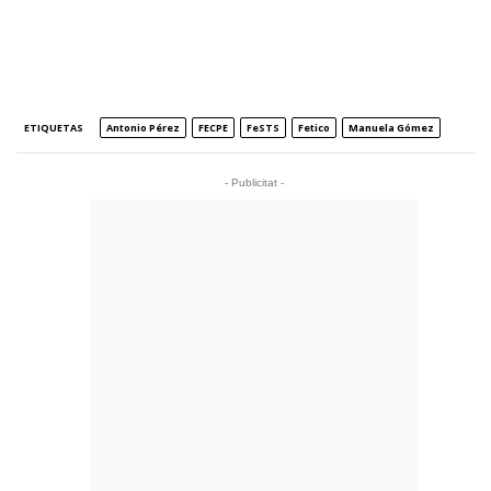
ETIQUETAS
Antonio Pérez
FECPE
FeSTS
Fetico
Manuela Gómez
- Publicitat -