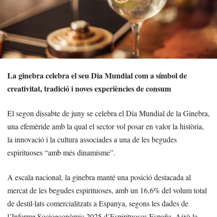
La ginebra celebra el seu Dia Mundial com a símbol de
creativitat, tradició i noves experiències de consum
El segon dissabte de juny se celebra el Dia Mundial de la Ginebra,
una efemèride amb la qual el sector vol posar en valor la història,
la innovació i la cultura associades a una de les begudes
espirituoses “amb més dinamisme”.
A escala nacional, la ginebra manté una posició destacada al
mercat de les begudes espirituoses, amb un 16,6% del volum total
de destil·lats comercialitzats a Espanya, segons les dades de
l’Informe Socioeconòmic 2025 d’Espirituosos España. Això la