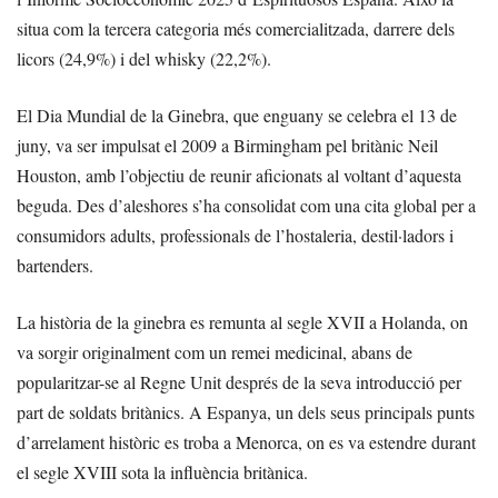
situa com la tercera categoria més comercialitzada, darrere dels
licors (24,9%) i del whisky (22,2%).
El Dia Mundial de la Ginebra, que enguany se celebra el 13 de
juny, va ser impulsat el 2009 a Birmingham pel britànic Neil
Houston, amb l’objectiu de reunir aficionats al voltant d’aquesta
beguda. Des d’aleshores s’ha consolidat com una cita global per a
consumidors adults, professionals de l’hostaleria, destil·ladors i
bartenders.
La història de la ginebra es remunta al segle XVII a Holanda, on
va sorgir originalment com un remei medicinal, abans de
popularitzar-se al Regne Unit després de la seva introducció per
part de soldats britànics. A Espanya, un dels seus principals punts
d’arrelament històric es troba a Menorca, on es va estendre durant
el segle XVIII sota la influència britànica.