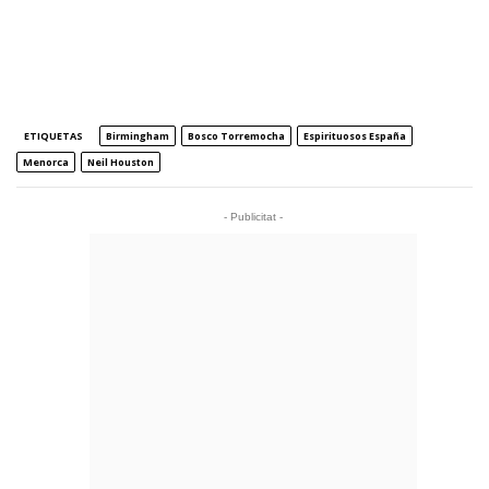
ETIQUETAS
Birmingham
Bosco Torremocha
Espirituosos España
Menorca
Neil Houston
- Publicitat -