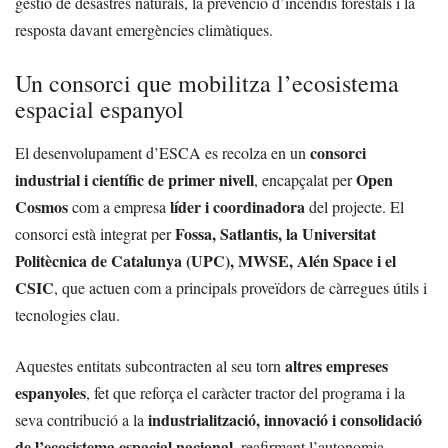
gestió de desastres naturals, la prevenció d’incendis forestals i la
resposta davant emergències climàtiques.
Un consorci que mobilitza l’ecosistema
espacial espanyol
consorci
El desenvolupament d’ESCA es recolza en un
industrial i científic de primer nivell
Open
, encapçalat per
Cosmos
líder i coordinadora
com a empresa
del projecte. El
Fossa, Satlantis, la Universitat
consorci està integrat per
Politècnica de Catalunya (UPC), MWSE, Alén Space i el
CSIC
, que actuen com a principals proveïdors de càrregues útils i
tecnologies clau.
altres empreses
Aquestes entitats subcontracten al seu torn
espanyoles
, fet que reforça el caràcter tractor del programa i la
industrialització, innovació i consolidació
seva contribució a la
de l’ecosistema espacial nacional
, reafirmant l’autonomia