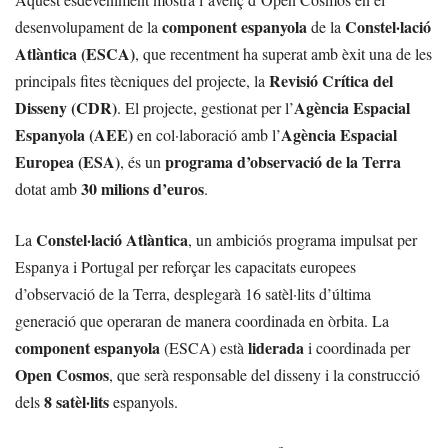
component espanyola
Constel·lació
desenvolupament de la
de la
Atlàntica (ESCA)
, que recentment ha superat amb èxit una de les
Revisió Crítica del
principals fites tècniques del projecte, la
Disseny (CDR)
Agència Espacial
. El projecte, gestionat per l’
Espanyola (AEE)
Agència Espacial
en col·laboració amb l’
Europea (ESA)
programa d’observació de la Terra
, és un
30 milions d’euros
dotat amb
.
Constel·lació Atlàntica
La
, un ambiciós programa impulsat per
Espanya i Portugal per reforçar les capacitats europees
d’observació de la Terra, desplegarà 16 satèl·lits d’última
generació que operaran de manera coordinada en òrbita. La
component espanyola
liderada
(ESCA) està
i coordinada per
Open Cosmos
, que serà responsable del disseny i la construcció
8 satèl·lits
dels
espanyols.