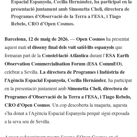
Espacial Espanyola, Cecilia Hernández, ha participat en la
presentació juntament amb Simonetta Cheli, directora de
Programes d’Observació de la Terra a l’ESA, i Tiago
Rebelo, CRO d’Open Cosmos.
Barcelona, 12 de maig de 2026.
Open Cosmos
—
ha presentat
el disseny final dels vuit satèl·lits espanyols
aquest matí
que
Constel·lació Atlàntica
ESA Earth
formaran part de la
durant l’
Observation Commercialisation Forum (ESA CommEO)
,
La directora de Programes i Indústria de
celebrat a Sevilla.
l’Agència Espacial Espanyola, Cecilia Hernández
, ha participat
Simonetta Cheli, directora de
en la presentació juntament amb
Programes d’Observació de la Terra a l’ESA, i Tiago Rebelo,
CRO d’Open Cosmos
. Un cop descoberta la maqueta, aquesta
s’ha donat a l’Agència Espacial Espanyola perquè sigui exposada
a la seva seu de Sevilla.
Aquest esdeveniment mostra l’avenç d’Open Cosmos en el