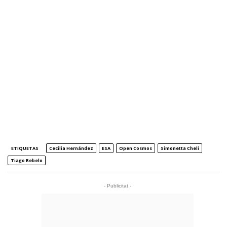
ETIQUETAS
Cecilia Hernández
ESA
Open Cosmos
Simonetta Cheli
Tiago Rebelo
- Publicitat -