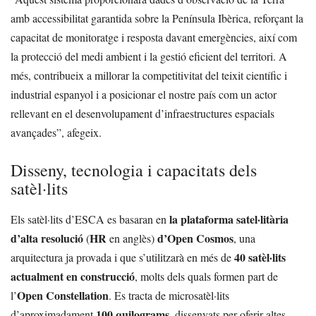
amb accessibilitat garantida sobre la Península Ibèrica, reforçant la
capacitat de monitoratge i resposta davant emergències, així com
la protecció del medi ambient i la gestió eficient del territori. A
més, contribueix a millorar la competitivitat del teixit científic i
industrial espanyol i a posicionar el nostre país com un actor
rellevant en el desenvolupament d’infraestructures espacials
avançades”, afegeix.
Disseny, tecnologia i capacitats dels
satèl·lits
la plataforma satel·litària
Els satèl·lits d’ESCA es basaran en
d’alta resolució
HR
d’Open Cosmos
(
en anglès)
, una
40 satèl·lits
arquitectura ja provada i que s’utilitzarà en més de
actualment en construcció
, molts dels quals formen part de
Open Constellation
l’
. Es tracta de microsatèl·lits
100 quilograms
d’aproximadament
, dissenyats per oferir altes