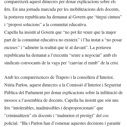
compareixerà aquest dimecres per donar explicacions sobre els
fets. En una jornada marcada per les mobilitzacions dels docents,
la portaveu republicana ha demanat al Govern que “tingui cintura”
i “proposi solucions” a la comunitat educativa.
Capella ha insistit al Govern que “no pot fer veure que la major
part de la comunitat educativa no existeix” i l’ha instat a “no posar
excuses” i “admetre la realitat que té al davant”. La portaveu
republicana ha demanat a l’executiu “seure a negociar” amb els
sindicats convocants de la vaga per “canviar el rumb” de la crisi.
Amb les compareixences de Trapero i la consellera d’Interior,
Núria Parlon, aquest dimecres a la Comissió d’Interior i Seguretat
Pública del Parlament per donar explicacions sobre la infiltració de
mossos a l’assemblea de docents, Capella ha insistit que són uns
fets “intolerables, inadmissibles i desproporcionats” que
“criminalitzen” els docents i “malmeten el prestigi” del cos
policial. “Illa i Parlon han d’esmenar aquestes decisions i garantir