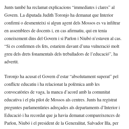
Junts també ha reclamat explicacions “immediates i clares” al
Govern. La diputada Judith Toronjo ha demanat que Interior
confirmi o desmenteixi si algun agent dels Mossos es va infiltrar
en assemblees de docents i, en cas afirmatiu, qui en tenia
coneixement dins del Govern i si Parlon i Niubó n’estaven al cas.
“Si es confirmen els fets, estaríem davant d’una vulneració molt
greu dels drets fonamentals dels treballadors de l’educació”, ha
advertit.
Toronjo ha acusat el Govern d’estar “absolutament superat” pel
conflicte educatiu i ha relacionat la polèmica amb les
convocatòries de vaga, la manca d’acord amb la comunitat
educativa i el pla pilot de Mossos als centres. Junts ha registrat
preguntes parlamentàries adreçades als departaments d’Interior i
Educació i ha recordat que ja havia demanat compareixences de
Parlon, Niubó i el president de la Generalitat, Salvador Illa, per