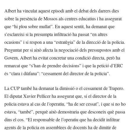
Albert ha vinculat aquest episodi amb el debat dels darrers dies
sobre la presència de Mossos als centres educatius i ha assegurat
que “hi plou sobre mullat”. En aquest sentit, ha demanat que
s’esclareixi si la presumpta infiltració ha passat “en altres
ocasions” i si respon a una “estratègia” de la direcció de la policia.
Preguntat per si això afecta la negociació dels pressupostos amb el
Govern, Albert ha evitat concretar una condició directa, però ha
remarcat que “s’han de prendre decisions” i que la petició d’ERC
és “clara i diàfana”: “cessament del director de la policia”.
La CUP també ha demanat la dimissió o el cessament de Trapero.
El diputat Xavier Pellicer ha assegurat que, si el director de la
policia estava al cas de l’operatiu, “ha de ser cessat”, i que si no ho
estava, “també”, perquè això demostraria que desconeix què passa
dins el cos. “El responsable de l’operatiu que ha decidit infiltrar
agents de la policia en assemblees de docents ha de dimitir de