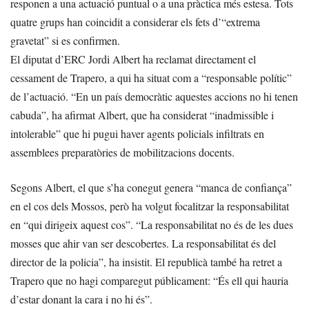
responen a una actuació puntual o a una pràctica més estesa. Tots
quatre grups han coincidit a considerar els fets d’“extrema
gravetat” si es confirmen.
El diputat d’ERC Jordi Albert ha reclamat directament el
cessament de Trapero, a qui ha situat com a “responsable polític”
de l’actuació. “En un país democràtic aquestes accions no hi tenen
cabuda”, ha afirmat Albert, que ha considerat “inadmissible i
intolerable” que hi pugui haver agents policials infiltrats en
assemblees preparatòries de mobilitzacions docents.
Segons Albert, el que s’ha conegut genera “manca de confiança”
en el cos dels Mossos, però ha volgut focalitzar la responsabilitat
en “qui dirigeix aquest cos”. “La responsabilitat no és de les dues
mosses que ahir van ser descobertes. La responsabilitat és del
director de la policia”, ha insistit. El republicà també ha retret a
Trapero que no hagi comparegut públicament: “És ell qui hauria
d’estar donant la cara i no hi és”.