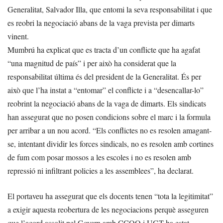
Generalitat, Salvador Illa, que entomi la seva responsabilitat i que
es reobri la negociació abans de la vaga prevista per dimarts
vinent.
Mumbrú ha explicat que es tracta d’un conflicte que ha agafat
“una magnitud de país” i per això ha considerat que la
responsabilitat última és del president de la Generalitat. És per
això que l’ha instat a “entomar” el conflicte i a “desencallar-lo”
reobrint la negociació abans de la vaga de dimarts. Els sindicats
han assegurat que no posen condicions sobre el marc i la formula
per arribar a un nou acord. “Els conflictes no es resolen amagant-
se, intentant dividir les forces sindicals, no es resolen amb cortines
de fum com posar mossos a les escoles i no es resolen amb
repressió ni infiltrant policies a les assemblees”, ha declarat.
El portaveu ha assegurat que els docents tenen “tota la legitimitat”
a exigir aquesta reobertura de les negociacions perquè asseguren
que l’acord assolit pel Govern amb CCOO i UGT ha estat