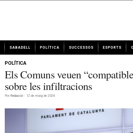
N
SABADELL
POLÍTICA
SUCCESSOS
ESPORTS
o
t
í
POLÍTICA
c
Els Comuns veuen “compatible”
i
e
sobre les infiltracions
s
d
Por
Redacció
-
12 de maig de 2026
e
S
a
b
a
d