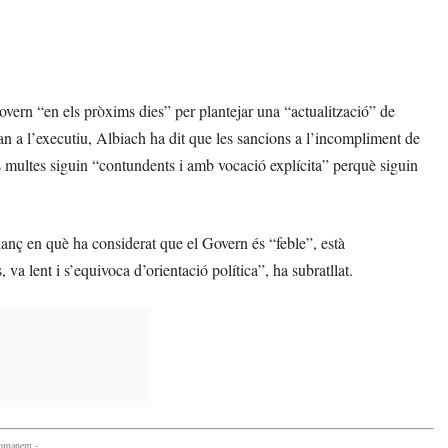
vern “en els pròxims dies” per plantejar una “actualització” de
an a l’executiu, Albiach ha dit que les sancions a l’incompliment de
es multes siguin “contundents i amb vocació explícita” perquè siguin
lanç en què ha considerat que el Govern és “feble”, està
va lent i s’equivoca d’orientació política”, ha subratllat.
comanem -