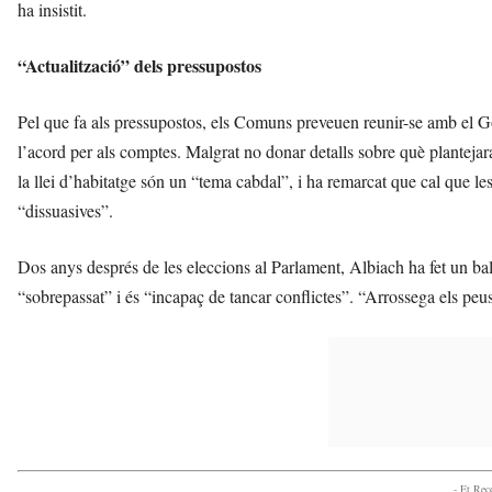
ha insistit.
“Actualització” dels pressupostos
Pel que fa als pressupostos, els Comuns preveuen reunir-se amb el Go
l’acord per als comptes. Malgrat no donar detalls sobre què plantejar
la llei d’habitatge són un “tema cabdal”, i ha remarcat que cal que l
“dissuasives”.
Dos anys després de les eleccions al Parlament, Albiach ha fet un ba
“sobrepassat” i és “incapaç de tancar conflictes”. “Arrossega els peus, 
- Et Re