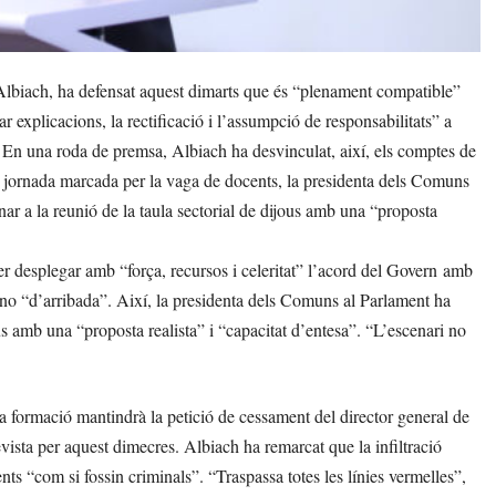
lbiach, ha defensat aquest dimarts que és “plenament compatible”
explicacions, la rectificació i l’assumpció de responsabilitats” a
. En una roda de premsa, Albiach ha desvinculat, així, els comptes de
una jornada marcada per la vaga de docents, la presidenta dels Comuns
ar a la reunió de la taula sectorial de dijous amb una “proposta
r desplegar amb “força, recursos i celeritat” l’acord del Govern amb
o “d’arribada”. Així, la presidenta dels Comuns al Parlament ha
us amb una “proposta realista” i “capacitat d’entesa”. “L’escenari no
la formació mantindrà la petició de cessament del director general de
vista per aquest dimecres. Albiach ha remarcat que la infiltració
ts “com si fossin criminals”. “Traspassa totes les línies vermelles”,