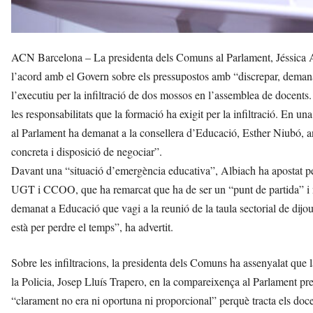
ACN Barcelona – La presidenta dels Comuns al Parlament, Jéssica A
l’acord amb el Govern sobre els pressupostos amb “discrepar, demanar 
l’executiu per la infiltració de dos mossos en l’assemblea de docents
les responsabilitats que la formació ha exigit per la infiltració. En 
al Parlament ha demanat a la consellera d’Educació, Esther Niubó, an
concreta i disposició de negociar”.
Davant una “situació d’emergència educativa”, Albiach ha apostat pe
UGT i CCOO, que ha remarcat que ha de ser un “punt de partida” i n
demanat a Educació que vagi a la reunió de la taula sectorial de dijo
està per perdre el temps”, ha advertit.
Sobre les infiltracions, la presidenta dels Comuns ha assenyalat que 
la Policia, Josep Lluís Trapero, en la compareixença al Parlament pre
“clarament no era ni oportuna ni proporcional” perquè tracta els docen