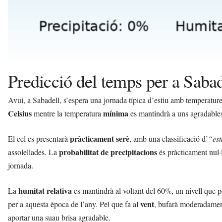
Predicció del temps per a Sabad
Avui, a Sabadell, s’espera una jornada típica d’estiu amb temperatur
Celsius
mínima
mentre la temperatura
es mantindrà a uns agradabl
pràcticament serè
El cel es presentarà
, amb una classificació d’
“est
probabilitat de precipitacions
assolellades. La
és pràcticament nul·
jornada.
humitat relativa
La
es mantindrà al voltant del 60%, un nivell que 
vent
per a aquesta època de l’any. Pel que fa al
, bufarà moderadamen
aportar una suau brisa agradable.