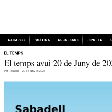
N
SABADELL
POLÍTICA
SUCCESSOS
ESPORTS
o
t
í
EL TEMPS
c
El temps avui 20 de Juny de 2
i
e
Por
Redacció
-
20 de juny de 2026
s
d
e
S
a
b
a
d