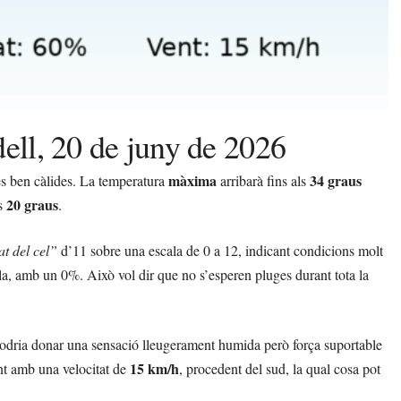
ell, 20 de juny de 2026
màxima
34 graus
es ben càlides. La temperatura
arribarà fins als
20 graus
es
.
at del cel”
d’11 sobre una escala de 0 a 12, indicant condicions molt
la, amb un 0%. Això vol dir que no s’esperen pluges durant tota la
podria donar una sensació lleugerament humida però força suportable
15 km/h
t amb una velocitat de
, procedent del sud, la qual cosa pot