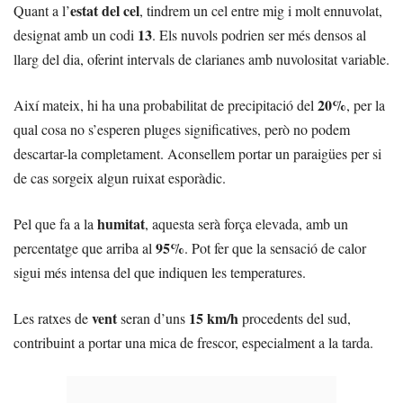
estat del cel
Quant a l’
, tindrem un cel entre mig i molt ennuvolat,
13
designat amb un codi
. Els nuvols podrien ser més densos al
llarg del dia, oferint intervals de clarianes amb nuvolositat variable.
20%
Així mateix, hi ha una probabilitat de precipitació del
, per la
qual cosa no s’esperen pluges significatives, però no podem
descartar-la completament. Aconsellem portar un paraigües per si
de cas sorgeix algun ruixat esporàdic.
humitat
Pel que fa a la
, aquesta serà força elevada, amb un
95%
percentatge que arriba al
. Pot fer que la sensació de calor
sigui més intensa del que indiquen les temperatures.
vent
15 km/h
Les ratxes de
seran d’uns
procedents del sud,
contribuint a portar una mica de frescor, especialment a la tarda.