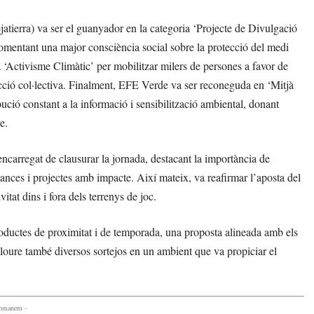
atierra) va ser el guanyador en la categoria ‘Projecte de Divulgació
fomentant una major consciència social sobre la protecció del medi
 ‘Activisme Climàtic’ per mobilitzar milers de persones a favor de
acció col·lectiva. Finalment, EFE Verde va ser reconeguda en ‘Mitjà
ó constant a la informació i sensibilització ambiental, donant
e.
ncarregat de clausurar la jornada, destacant la importància de
nces i projectes amb impacte. Així mateix, va reafirmar l’aposta del
vitat dins i fora dels terrenys de joc.
roductes de proximitat i de temporada, una proposta alineada amb els
loure també diversos sortejos en un ambient que va propiciar el
comanem -