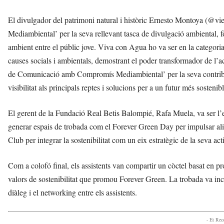
El divulgador del patrimoni natural i històric Ernesto Montoya (@viej
Mediambiental’ per la seva rellevant tasca de divulgació ambiental, 
ambient entre el públic jove. Viva con Agua ho va ser en la categoria
causes socials i ambientals, demostrant el poder transformador de l’
de Comunicació amb Compromís Mediambiental’ per la seva contribuci
visibilitat als principals reptes i solucions per a un futur més sostenibl
El gerent de la Fundació Real Betis Balompié, Rafa Muela, va ser l’e
generar espais de trobada com el Forever Green Day per impulsar alia
Club per integrar la sostenibilitat com un eix estratègic de la seva acti
Com a colofó final, els assistents van compartir un còctel basat en p
valors de sostenibilitat que promou Forever Green. La trobada va inc
diàleg i el networking entre els assistents.
- Et Re