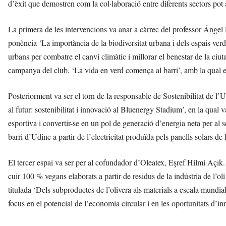
d’èxit que demostren com la col·laboració entre diferents sectors pot 
La primera de les intervencions va anar a càrrec del professor Ángel 
ponència ‘La importància de la biodiversitat urbana i dels espais verds 
urbans per combatre el canvi climàtic i millorar el benestar de la ciu
campanya del club, ‘La vida en verd comença al barri’, amb la qual es
Posteriorment va ser el torn de la responsable de Sostenibilitat de 
al futur: sostenibilitat i innovació al Bluenergy Stadium’, en la qual
esportiva i convertir-se en un pol de generació d’energia neta per al 
barri d’Udine a partir de l’electricitat produïda pels panells solars de l
El tercer espai va ser per al cofundador d’Oleatex, Eşref Hilmi Açı
cuir 100 % vegans elaborats a partir de residus de la indústria de l’oli
titulada ‘Dels subproductes de l’olivera als materials a escala mundial:
focus en el potencial de l’economia circular i en les oportunitats d’in