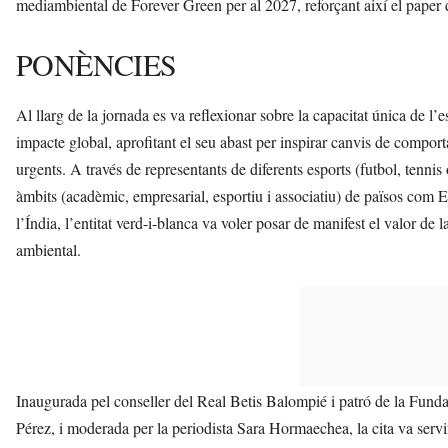
mediambiental de Forever Green per al 2027, reforçant així el paper d
PONÈNCIES
Al llarg de la jornada es va reflexionar sobre la capacitat única de l
impacte global, aprofitant el seu abast per inspirar canvis de compo
urgents. A través de representants de diferents esports (futbol, tennis
àmbits (acadèmic, empresarial, esportiu i associatiu) de països com 
l’Índia, l’entitat verd-i-blanca va voler posar de manifest el valor de l
ambiental.
Inaugurada pel conseller del Real Betis Balompié i patró de la Funda
Pérez, i moderada per la periodista Sara Hormaechea, la cita va servi