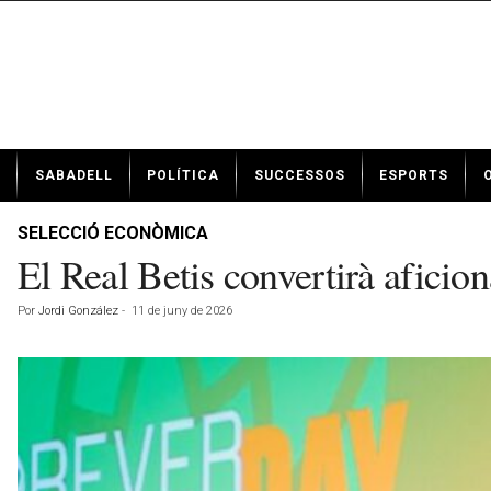
N
SABADELL
POLÍTICA
SUCCESSOS
ESPORTS
o
t
í
SELECCIÓ ECONÒMICA
c
El Real Betis convertirà aficion
i
e
Por
Jordi González
-
11 de juny de 2026
s
d
e
S
a
b
a
d