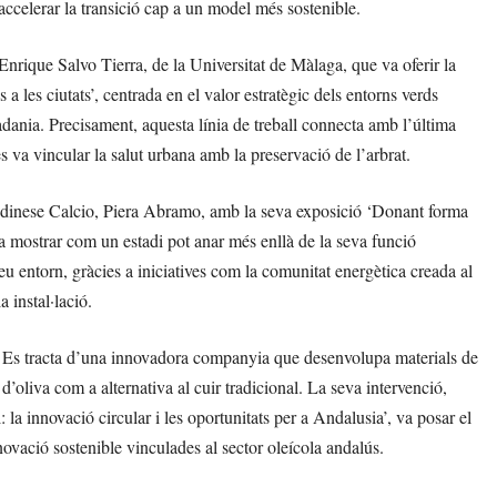
accelerar la transició cap a un model més sostenible.
Enrique Salvo Tierra, de la Universitat de Màlaga, que va oferir la
a les ciutats’, centrada en el valor estratègic dels entorns verds
tadania. Precisament, aquesta línia de treball connecta amb l’última
 va vincular la salut urbana amb la preservació de l’arbrat.
l’Udinese Calcio, Piera Abramo, amb la seva exposició ‘Donant forma
 va mostrar com un estadi pot anar més enllà de la seva funció
seu entorn, gràcies a iniciatives com la comunitat energètica creada al
a instal·lació.
k. Es tracta d’una innovadora companyia que desenvolupa materials de
 d’oliva com a alternativa al cuir tradicional. La seva intervenció,
 la innovació circular i les oportunitats per a Andalusia’, va posar el
novació sostenible vinculades al sector oleícola andalús.