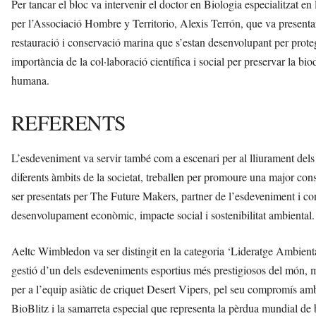
Per tancar el bloc va intervenir el doctor en Biologia especialitzat e
per l’Associació Hombre y Territorio, Alexis Terrón, que va presentar 
restauració i conservació marina que s’estan desenvolupant per protegi
importància de la col·laboració científica i social per preservar la bio
humana.
REFERENTS
L’esdeveniment va servir també com a escenari per al lliurament del
diferents àmbits de la societat, treballen per promoure una major con
ser presentats per The Future Makers, partner de l’esdeveniment i con
desenvolupament econòmic, impacte social i sostenibilitat ambiental.
Aeltc Wimbledon va ser distingit en la categoria ‘Lideratge Ambiental 
gestió d’un dels esdeveniments esportius més prestigiosos del món, mar
per a l’equip asiàtic de criquet Desert Vipers, pel seu compromís amb
BioBlitz i la samarreta especial que representa la pèrdua mundial de b