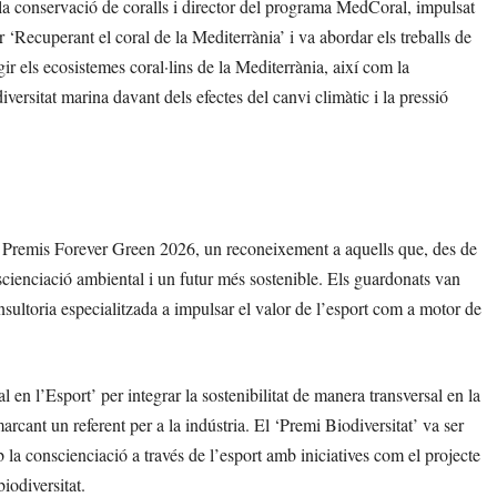
n la conservació de coralls i director del programa MedCoral, impulsat
‘Recuperant el coral de la Mediterrània’ i va abordar els treballs de
r els ecosistemes coral·lins de la Mediterrània, així com la
diversitat marina davant dels efectes del canvi climàtic i la pressió
s Premis Forever Green 2026, un reconeixement a aquells que, des de
scienciació ambiental i un futur més sostenible. Els guardonats van
sultoria especialitzada a impulsar el valor de l’esport com a motor de
en l’Esport’ per integrar la sostenibilitat de manera transversal en la
cant un referent per a la indústria. El ‘Premi Biodiversitat’ va ser
 la conscienciació a través de l’esport amb iniciatives com el projecte
iodiversitat.