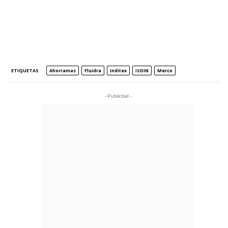
ETIQUETAS
Ahorramas
Fluidra
Inditex
ISDIN
Merco
- Publicitat -