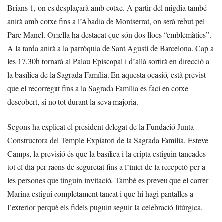
Brians 1, on es desplaçarà amb cotxe. A partir del migdia també
anirà amb cotxe fins a l’Abadia de Montserrat, on serà rebut pel
Pare Manel. Omella ha destacat que són dos llocs “emblemàtics”.
A la tarda anirà a la parròquia de Sant Agustí de Barcelona. Cap a
les 17.30h tornarà al Palau Episcopal i d’allà sortirà en direcció a
la basílica de la Sagrada Família. En aquesta ocasió, està previst
que el recorregut fins a la Sagrada Família es faci en cotxe
descobert, si no tot durant la seva majoria.
Segons ha explicat el president delegat de la Fundació Junta
Constructora del Temple Expiatori de la Sagrada Família, Esteve
Camps, la previsió és que la basílica i la cripta estiguin tancades
tot el dia per raons de seguretat fins a l’inici de la recepció per a
les persones que tinguin invitació. També es preveu que el carrer
Marina estigui completament tancat i que hi hagi pantalles a
l’exterior perquè els fidels puguin seguir la celebració litúrgica.