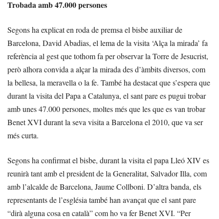
Trobada amb 47.000 persones
Segons ha explicat en roda de premsa el bisbe auxiliar de
Barcelona, David Abadias, el lema de la visita ‘Alça la mirada’ fa
referència al gest que tothom fa per observar la Torre de Jesucrist,
però alhora convida a alçar la mirada des d’àmbits diversos, com
la bellesa, la meravella o la fe. També ha destacat que s’espera que
durant la visita del Papa a Catalunya, el sant pare es pugui trobar
amb unes 47.000 persones, moltes més que les que es van trobar
Benet XVI durant la seva visita a Barcelona el 2010, que va ser
més curta.
Segons ha confirmat el bisbe, durant la visita el papa Lleó XIV es
reunirà tant amb el president de la Generalitat, Salvador Illa, com
amb l’alcalde de Barcelona, Jaume Collboni. D’altra banda, els
representants de l’església també han avançat que el sant pare
“dirà alguna cosa en català” com ho va fer Benet XVI. “Per