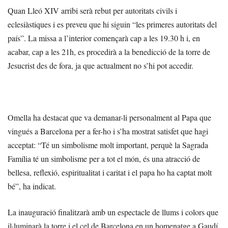
Quan Lleó XIV arribi serà rebut per autoritats civils i
eclesiàstiques i es preveu que hi siguin “les primeres autoritats del
país”. La missa a l’interior començarà cap a les 19.30 h i, en
acabar, cap a les 21h, es procedirà a la benedicció de la torre de
Jesucrist des de fora, ja que actualment no s’hi pot accedir.
Omella ha destacat que va demanar-li personalment al Papa que
vingués a Barcelona per a fer-ho i s’ha mostrat satisfet que hagi
acceptat: “Té un simbolisme molt important, perquè la Sagrada
Família té un simbolisme per a tot el món, és una atracció de
bellesa, reflexió, espiritualitat i caritat i el papa ho ha captat molt
bé”, ha indicat.
La inauguració finalitzarà amb un espectacle de llums i colors que
il·luminarà la torre i el cel de Barcelona en un homenatge a Gaudí,