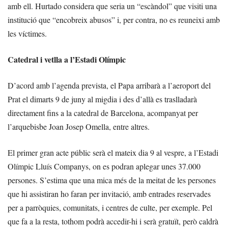
amb ell. Hurtado considera que seria un “escàndol” que visiti una
institució que “encobreix abusos” i, per contra, no es reuneixi amb
les víctimes.
Catedral i vetlla a l’Estadi Olímpic
D’acord amb l’agenda prevista, el Papa arribarà a l’aeroport del
Prat el dimarts 9 de juny al migdia i des d’allà es traslladarà
directament fins a la catedral de Barcelona, acompanyat per
l’arquebisbe Joan Josep Omella, entre altres.
El primer gran acte públic serà el mateix dia 9 al vespre, a l’Estadi
Olímpic Lluís Companys, on es podran aplegar unes 37.000
persones. S’estima que una mica més de la meitat de les persones
que hi assistiran ho faran per invitació, amb entrades reservades
per a parròquies, comunitats, i centres de culte, per exemple. Pel
que fa a la resta, tothom podrà accedir-hi i serà gratuït, però caldrà