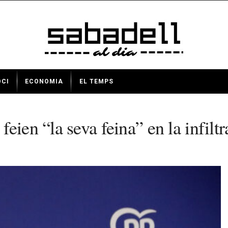
OCI
ECONOMIA
EL TEMPS
eien “la seva feina” en la infilt