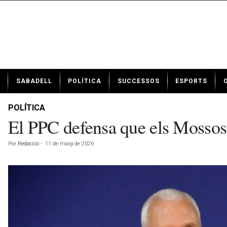
N
SABADELL
POLÍTICA
SUCCESSOS
ESPORTS
o
t
í
POLÍTICA
c
El PPC defensa que els Mossos f
i
e
Por
Redacció
-
11 de maig de 2026
s
d
e
S
a
b
a
d