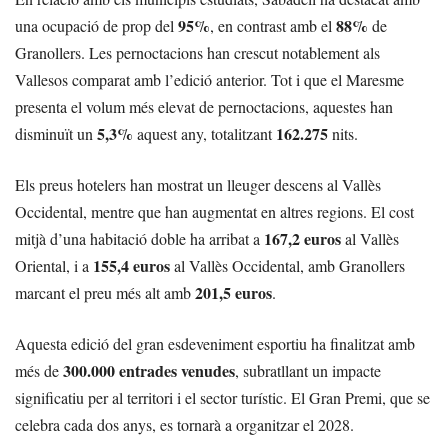
95%
88%
una ocupació de prop del
, en contrast amb el
de
Granollers. Les pernoctacions han crescut notablement als
Vallesos comparat amb l’edició anterior. Tot i que el Maresme
presenta el volum més elevat de pernoctacions, aquestes han
5,3%
162.275
disminuït un
aquest any, totalitzant
nits.
Els preus hotelers han mostrat un lleuger descens al Vallès
Occidental, mentre que han augmentat en altres regions. El cost
167,2 euros
mitjà d’una habitació doble ha arribat a
al Vallès
155,4 euros
Oriental, i a
al Vallès Occidental, amb Granollers
201,5 euros
marcant el preu més alt amb
.
Aquesta edició del gran esdeveniment esportiu ha finalitzat amb
300.000 entrades venudes
més de
, subratllant un impacte
significatiu per al territori i el sector turístic. El Gran Premi, que se
celebra cada dos anys, es tornarà a organitzar el 2028.