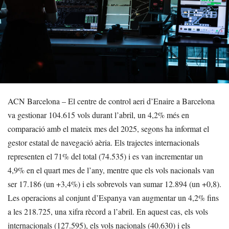
ACN Barcelona – El centre de control aeri d’Enaire a Barcelona
va gestionar 104.615 vols durant l’abril, un 4,2% més en
comparació amb el mateix mes del 2025, segons ha informat el
gestor estatal de navegació aèria. Els trajectes internacionals
representen el 71% del total (74.535) i es van incrementar un
4,9% en el quart mes de l’any, mentre que els vols nacionals van
ser 17.186 (un +3,4%) i els sobrevols van sumar 12.894 (un +0,8).
Les operacions al conjunt d’Espanya van augmentar un 4,2% fins
a les 218.725, una xifra rècord a l’abril. En aquest cas, els vols
internacionals (127.595), els vols nacionals (40.630) i els