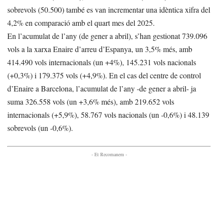
sobrevols (50.500) també es van incrementar una idèntica xifra del
4,2% en comparació amb el quart mes del 2025.
En l’acumulat de l’any (de gener a abril), s’han gestionat 739.096
vols a la xarxa Enaire d’arreu d’Espanya, un 3,5% més, amb
414.490 vols internacionals (un +4%), 145.231 vols nacionals
(+0,3%) i 179.375 vols (+4,9%). En el cas del centre de control
d’Enaire a Barcelona, l’acumulat de l’any -de gener a abril- ja
suma 326.558 vols (un +3,6% més), amb 219.652 vols
internacionals (+5,9%), 58.767 vols nacionals (un -0,6%) i 48.139
sobrevols (un -0,6%).
- Et Recomanem -