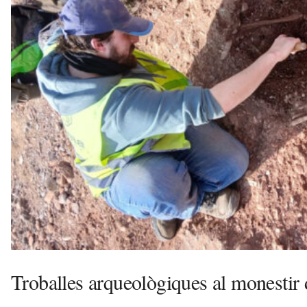
e
l
l
a
v
u
i
Troballes arqueològiques al monestir