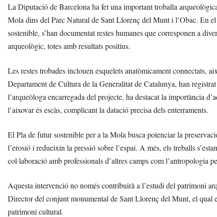
La Diputació de Barcelona ha fet una important troballa arqueològica 
Mola dins del Parc Natural de Sant Llorenç del Munt i l’Obac. En el
sostenible, s’han documentat restes humanes que corresponen a diverso
arqueològic, totes amb resultats positius.
Les restes trobades inclouen esquelets anatòmicament connectats, aix
Departament de Cultura de la Generalitat de Catalunya, han registra
l’arqueòloga encarregada del projecte, ha destacat la importància d’a
l’aixovar és escàs, complicant la datació precisa dels enterraments.
El Pla de futur sostenible per a la Mola busca potenciar la preservaci
l’erosió i redueixin la pressió sobre l’espai. A més, els treballs s’est
col·laboració amb professionals d’altres camps com l’antropologia per
Aquesta intervenció no només contribuirà a l’estudi del patrimoni arq
Director del conjunt monumental de Sant Llorenç del Munt, el qual esta
patrimoni cultural.