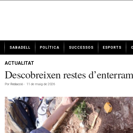
N
SABADELL
POLÍTICA
SUCCESSOS
ESPORTS
o
t
í
ACTUALITAT
c
Descobreixen restes d’enterra
i
e
Por
Redacció
-
11 de maig de 2026
s
d
e
S
a
b
a
d