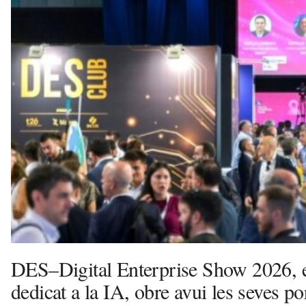
e
l
l
a
v
u
i
DES–Digital Enterprise Show 2026, e
dedicat a la IA, obre avui les seves po