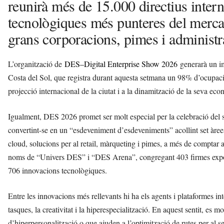
reunirà més de 15.000 directius inter
tecnològiques més punteres del mercat
grans corporacions, pimes i administr
L’organització de
DES–Digital Enterprise Show 2026
generarà un im
Costa del Sol, que registra durant aquesta setmana un 98% d’ocupaci
projecció internacional de la ciutat i a la dinamització de la seva eco
Igualment, DES 2026 promet ser molt especial per la celebració del s
convertint-se en un “esdeveniment d’esdeveniments” acollint set àree
cloud, solucions per al retail, màrqueting i pimes, a més de comptar 
noms de “Univers DES” i “DES Arena”, congregant 403 firmes exposi
706 innovacions tecnològiques.
Entre les innovacions més rellevants hi ha els agents i plataformes i
tasques, la creativitat i la hiperespecialització. En aquest sentit, es 
d’hiperpersonalització o que ajuden a l’optimització de rutes per al s