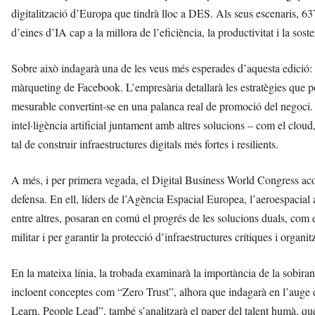
digitalització d’Europa que tindrà lloc a DES. Als seus escenaris, 637
d’eines d’IA cap a la millora de l’eficiència, la productivitat i la soste
Sobre això indagarà una de les veus més esperades d’aquesta edició:
màrqueting de Facebook. L’empresària detallarà les estratègies que p
mesurable convertint-se en una palanca real de promoció del negoci.
intel·ligència artificial juntament amb altres solucions – com el cloud,
tal de construir infraestructures digitals més fortes i resilients.
A més, i per primera vegada, el Digital Business World Congress acol
defensa. En ell, líders de l’Agència Espacial Europea, l’aeroespaci
entre altres, posaran en comú el progrés de les solucions duals, com els
militar i per garantir la protecció d’infraestructures crítiques i organit
En la mateixa línia, la trobada examinarà la importància de la sobiran
incloent conceptes com “Zero Trust”, alhora que indagarà en l’auge
Learn, People Lead”, també s’analitzarà el paper del talent humà, que