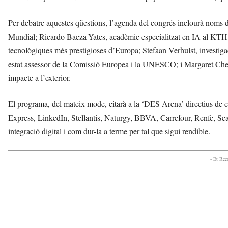
Per debatre aquestes qüestions, l’agenda del congrés inclourà noms
Mundial; Ricardo Baeza-Yates, acadèmic especialitzat en IA al KTH R
tecnològiques més prestigioses d’Europa; Stefaan Verhulst, investiga
estat assessor de la Comissió Europea i la UNESCO; i Margaret Ch
impacte a l’exterior.
El programa, del mateix mode, citarà a la ‘DES Arena’ directius 
Express, LinkedIn, Stellantis, Naturgy, BBVA, Carrefour, Renfe, Seat 
integració digital i com dur-la a terme per tal que sigui rendible.
- Et Re