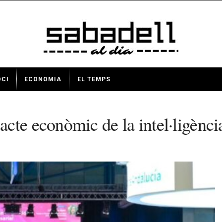
OCI
ECONOMIA
EL TEMPS
te econòmic de la intel·ligència 