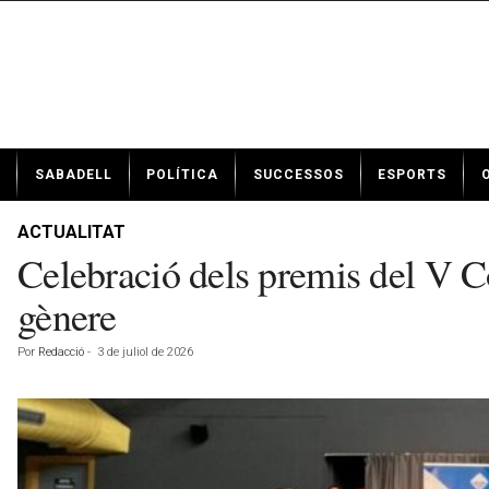
N
SABADELL
POLÍTICA
SUCCESSOS
ESPORTS
o
t
í
ACTUALITAT
c
Celebració dels premis del V Con
i
e
gènere
s
d
Por
Redacció
-
3 de juliol de 2026
e
S
a
b
a
d