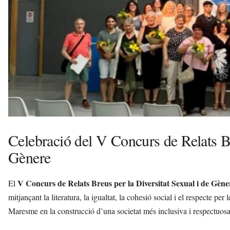
e
l
l
a
v
u
i
Celebració del V Concurs de Relats Br
Gènere
V Concurs de Relats Breus per la Diversitat Sexual i de Gène
El
mitjançant la literatura, la igualtat, la cohesió social i el respecte per
Maresme en la construcció d’una societat més inclusiva i respectuos