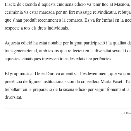
L’acte de cloenda d’aquesta cinquena edició va tenir lloc al Masnou, 
cerimònia va estar marcada per un fort missatge reivindicatiu, rebutj
que s’han produït recentment a la comarca. Es va fer èmfasi en la necess
respecte a tots els drets individuals.
Aquesta edició ha estat notable per la gran participació i la qualitat d
transgeneracional, amb textos que reflecteixen la diversitat sexual i d
aquestes temàtiques travessen totes les edats i experiències.
El grup musical Deler Duo va amenitzar l’esdeveniment, que va compt
presència de figures institucionals com la consellera Marta Paset i 
treballant en la preparació de la sisena edició per seguir fomentant la 
diversitat.
- Et Re