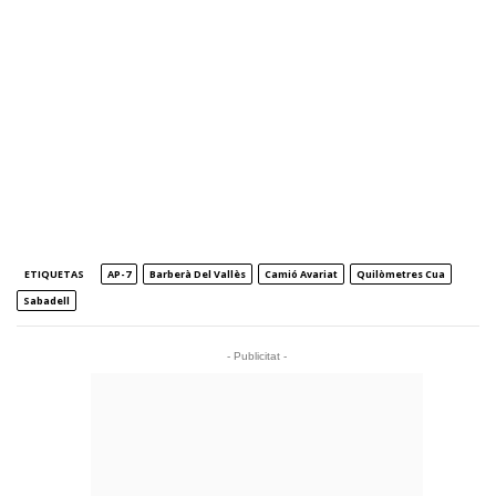
ETIQUETAS
AP-7
Barberà Del Vallès
Camió Avariat
Quilòmetres Cua
Sabadell
- Publicitat -