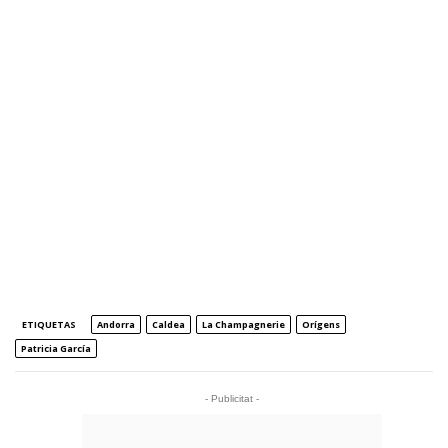
ETIQUETAS
Andorra
Caldea
La Champagnerie
Orígens
Patricia García
- Publicitat -