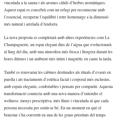
vinculada a la sauna i als aromes càlids d’herbes aromàtiques.
Aquest espai es concebrà com un refugi per reconnectar amb
l’essencial, recuperar l’equilibri i retre homenatge a la dimensió
més natural i arrelada d’Andorra.
La nova proposta es completarà amb altres experiències com La
Champagnerie, un espai elegant dins de l’aigua que evolucionarà
al llarg del dia, amb una atmosfera més fresca i lleugera durant les
hores diürnes i un ambient més íntim i magnètic en caure la tarda.
També es renovaran les cabines destinades als rituals d’evasió en
parella i als tractaments d’estètica facial i corporal més exclusius,
amb espais elegants, confortables i pensats per compartir. Aquesta
transformació connecta amb una nova manera d’entendre el
wellness: menys prescriptiva, més lliure i vinculada al que cada
persona necessita per sentir-se bé. En un moment en què el
benestar s’ha convertit en una de les grans prioritats del temps