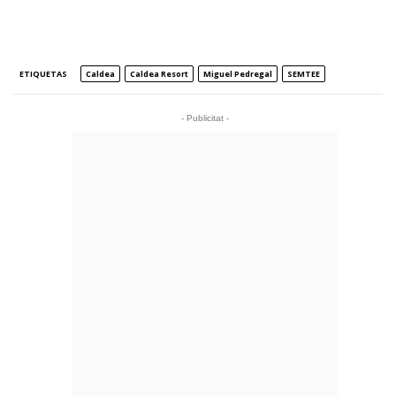
ETIQUETAS
Caldea
Caldea Resort
Miguel Pedregal
SEMTEE
- Publicitat -