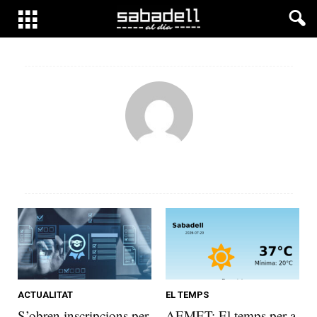
ACTUALITAT
EL TEMPS
S’obren inscripcions per
AEMET: El temps per a