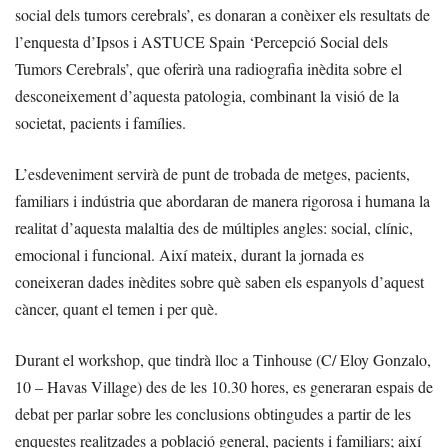
social dels tumors cerebrals’, es donaran a conèixer els resultats de
l’enquesta d’Ipsos i ASTUCE Spain ‘Percepció Social dels
Tumors Cerebrals’, que oferirà una radiografia inèdita sobre el
desconeixement d’aquesta patologia, combinant la visió de la
societat, pacients i famílies.
L’esdeveniment servirà de punt de trobada de metges, pacients,
familiars i indústria que abordaran de manera rigorosa i humana la
realitat d’aquesta malaltia des de múltiples angles: social, clínic,
emocional i funcional. Així mateix, durant la jornada es
coneixeran dades inèdites sobre què saben els espanyols d’aquest
càncer, quant el temen i per què.
Durant el workshop, que tindrà lloc a Tinhouse (C/ Eloy Gonzalo,
10 – Havas Village) des de les 10.30 hores, es generaran espais de
debat per parlar sobre les conclusions obtingudes a partir de les
enquestes realitzades a població general, pacients i familiars; així