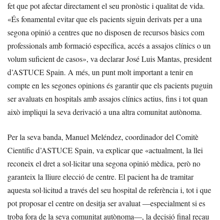
fet que pot afectar directament el seu pronòstic i qualitat de vida.
«És fonamental evitar que els pacients siguin derivats per a una
segona opinió a centres que no disposen de recursos bàsics com
professionals amb formació específica, accés a assajos clínics o un
volum suficient de casos», va declarar José Luis Mantas, president
d’ASTUCE Spain. A més, un punt molt important a tenir en
compte en les segones opinions és garantir que els pacients puguin
ser avaluats en hospitals amb assajos clínics actius, fins i tot quan
això impliqui la seva derivació a una altra comunitat autònoma.
Per la seva banda, Manuel Meléndez, coordinador del Comitè
Científic d’ASTUCE Spain, va explicar que «actualment, la llei
reconeix el dret a sol·licitar una segona opinió mèdica, però no
garanteix la lliure elecció de centre. El pacient ha de tramitar
aquesta sol·licitud a través del seu hospital de referència i, tot i que
pot proposar el centre on desitja ser avaluat —especialment si es
troba fora de la seva comunitat autònoma—, la decisió final recau