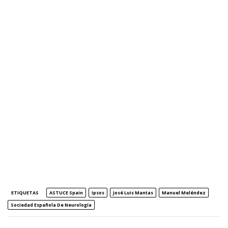
ETIQUETAS
ASTUCE Spain
Ipsos
José Luis Mantas
Manuel Meléndez
Sociedad Española De Neurología