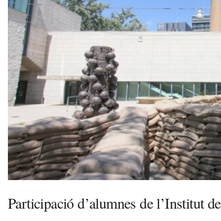
e
l
l
a
v
u
i
Participació d’alumnes de l’Institut de