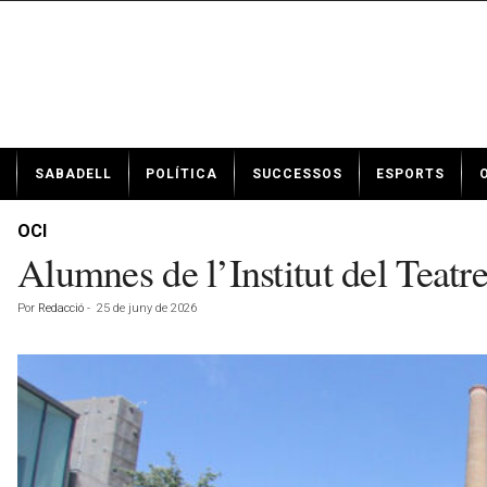
N
SABADELL
POLÍTICA
SUCCESSOS
ESPORTS
o
t
í
OCI
c
Alumnes de l’Institut del Teatre
i
e
Por
Redacció
-
25 de juny de 2026
s
d
e
S
a
b
a
d