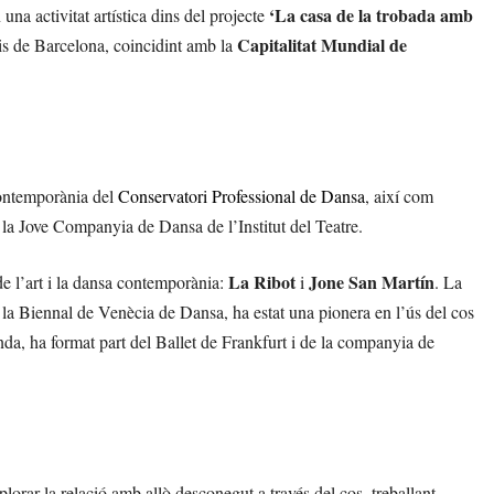
‘La casa de la trobada amb
 una activitat artística dins del projecte
Capitalitat Mundial de
is de Barcelona, coincidint amb la
contemporània del
Conservatori Professional de Dansa
, així com
a Jove Companyia de Dansa de l’Institut del Teatre.
La Ribot
Jone San Martín
e l’art i la dansa contemporània:
i
. La
la Biennal de Venècia de Dansa, ha estat una pionera en l’ús del cos
nda, ha format part del Ballet de Frankfurt i de la companyia de
plorar la relació amb allò desconegut a través del cos, treballant