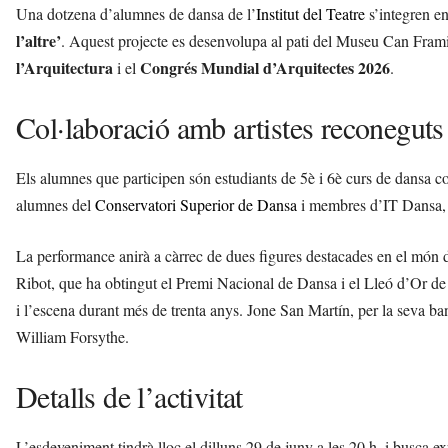
Una dotzena d’alumnes de dansa de l’
Institut del Teatre
s’integren en
l’altre’
. Aquest projecte es desenvolupa al pati del Museu Can Fram
l’Arquitectura
Congrés Mundial d’Arquitectes 2026
i el
.
Col·laboració amb artistes reconeguts
Els alumnes que participen són estudiants de 5è i 6è curs de dansa 
alumnes del
Conservatori Superior de Dansa
i membres d’IT Dansa, l
La performance anirà a càrrec de dues figures destacades en el món d
Ribot, que ha obtingut el Premi Nacional de Dansa i el Lleó d’Or de 
i l’escena durant més de trenta anys. Jone San Martín, per la seva ba
William Forsythe.
Detalls de l’activitat
L’esdeveniment tindrà lloc el dilluns 29 de juny a les 20 h, i busca ex