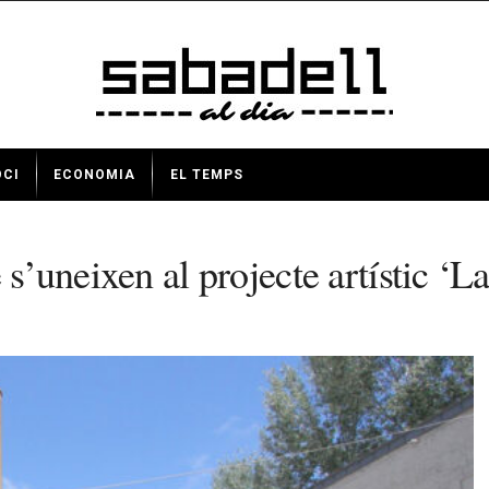
OCI
ECONOMIA
EL TEMPS
 s’uneixen al projecte artístic ‘L