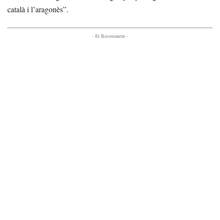
català i l’aragonès”.
- Et Recomanem -