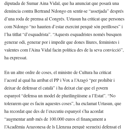
diputada de Sumar Aina Vidal, que ha anunciat que posarà una
denúncia contra Bertrand Ndongo en sentir-se “assetjada” després
d’una roda de premsa al Congrés. Urtasun ha criticat que persones
com Ndongo “no haurien d’estar exercint perquè són perilloses” i
l’ha titllat “d’esquadrista”. “Aquests esquadristes només busquen
generar odi, generar por i impedir que dones lliures, feministes i
valentes com l’Aina Vidal facin política des de la seva convicció”,
ha expressat.
En un altre ordre de coses, el ministre de Cultura ha criticat
l’acord al qual ha arribat el PP i Vox a l’Aragó “per prohibir i
deixar de defensar el català” i ha deixat clar que el govern
espanyol “defensa un model de plurilingüisme a l’Estat”. “No
tolerarem que es facin aquestes coses”, ha exclamat Urtasun, que
ha recordat que des de l’executiu espanyol s’ha acordat
“augmentar amb més de 100.000 euros el finançament a
l’Acadèmia Aragonesa de ls Llengua perquè segueixi defensat el