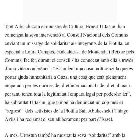
Tant Albiach com el ministre de Cultura, Ernest Urtasun, han
començat la seva intervenció al Consell Nacional dels Comuns
enviant un missatge de solidaritat als integrants de la Flotilla, en
especial a Laura Campos, exalcaldessa de Montcada i Reixac pels
Comuns. De fet, durant el consell s’ha connectat amb ella a través
d’una videoconferència. “Estan fent una cosa molt senzilla que és
portar ajuda humanitària a Gaza, una cosa que està plenament
emparada per les normes del dret internacional i del dret al mar i,
per tant, tenen tota la legitimitat i empara legal per poder-ho fer”,
ha subratllat Urtasun, que també ha denunciat un cop més el
“segrest” dels activistes de la Flotilla Saif Abukeshek i Thiago
Ávila i ha reclamat el seu alliberament per part d’Israel.
A més, Urtastun també ha mostrat la seva “solidaritat” amb la