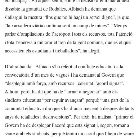
era incapaç”. En aquest sentit, sobre la decisió d’eliminar aquest
dissabte la gratuïtat de Rodalies, Albiach ha demanat que
s’allargui la mesura “fins que no hi hagi un servei digne”, ja que
“la xarxa ferroviària continua sent un camp de mines”. “Menys
parlar d’ampliacions de l’aeroport i tots els recursos, tota l’atenció
i tota l’energia a millorar el tren de la gent comuna, que és el que
necessiten els estudiants i treballadors”, ha afegit.
D’altra banda, Albiach s’ha referit al conflicte educatiu i a la
convocatòria d’un mes de vagues i ha demanat al Govern que
“desplegui amb força, amb recursos i celeritat l’acord signat”.
Alhora, però, ha dit que ha de “tornar a negociar” amb els
sindicats educatius “per seguir avançant” perquè “una part de la
comunitat educativa diu que s’ha d’anar més enllà després de tants
anys de retallades i desinversions”. Per això, ha matisat, “primer el
Govern ha de desplegar l’acord que està signat i, segon, tornar a
seure amb els sindicats, perquè tenim un acord que l’hem de veure