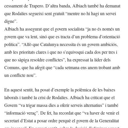
cessament de Trapero. D’altra banda, Albiach també ha demanat
que Rodalies segueixi sent gratuït “mentre no hi hagi un servei
digne”.
Albiach ha assegurat que el govern socialista “ja no és només un
govern que va lent, sinó que es tracta d’un problema d’orientació
política”. “Allò que Catalunya necessita és un govern ambiciós,
amb les prioritats clares i que no s’equivoqui cada dos per tres i
que no sàpiga resoldre conflictes”, ha expressat la líder dels
Comuns, que ha afegit que “cada setmana ens anem trobant amb
un conflicte nou”.
En aquest sentit, ha posat d’exemple la polèmica de les baixes
laborals i també la crisi de Rodalies. Albiach ha criticat que el
Govern “va trigar massa dies a oferir serveis alternatius” i també
“informació veraç”. De fet, ha recordat que “va haver de venir el
secretari d’Estat a posar ordre perquè el govern de la Generalitat