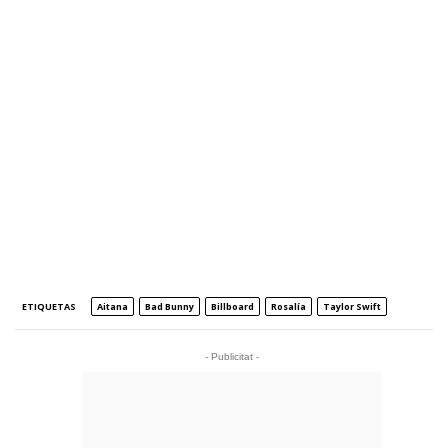
ETIQUETAS
Aitana
Bad Bunny
Billboard
Rosalía
Taylor Swift
- Publicitat -