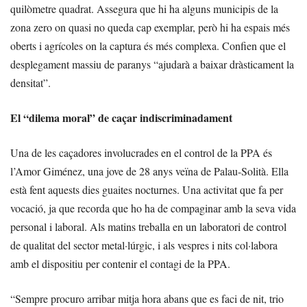
quilòmetre quadrat. Assegura que hi ha alguns municipis de la
zona zero on quasi no queda cap exemplar, però hi ha espais més
oberts i agrícoles on la captura és més complexa. Confien que el
desplegament massiu de paranys “ajudarà a baixar dràsticament la
densitat”.
El “dilema moral” de caçar indiscriminadament
Una de les caçadores involucrades en el control de la PPA és
l’Amor Giménez, una jove de 28 anys veïna de Palau-Solità. Ella
està fent aquests dies guaites nocturnes. Una activitat que fa per
vocació, ja que recorda que ho ha de compaginar amb la seva vida
personal i laboral. Als matins treballa en un laboratori de control
de qualitat del sector metal·lúrgic, i als vespres i nits col·labora
amb el dispositiu per contenir el contagi de la PPA.
“Sempre procuro arribar mitja hora abans que es faci de nit, trio