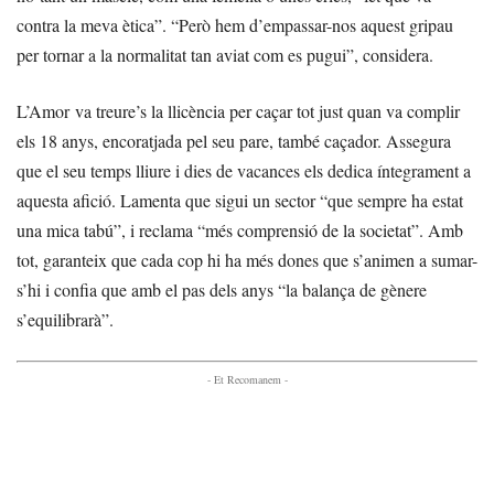
contra la meva ètica”. “Però hem d’empassar-nos aquest gripau
per tornar a la normalitat tan aviat com es pugui”, considera.
L’Amor va treure’s la llicència per caçar tot just quan va complir
els 18 anys, encoratjada pel seu pare, també caçador. Assegura
que el seu temps lliure i dies de vacances els dedica íntegrament a
aquesta afició. Lamenta que sigui un sector “que sempre ha estat
una mica tabú”, i reclama “més comprensió de la societat”. Amb
tot, garanteix que cada cop hi ha més dones que s’animen a sumar-
s’hi i confia que amb el pas dels anys “la balança de gènere
s’equilibrarà”.
- Et Recomanem -