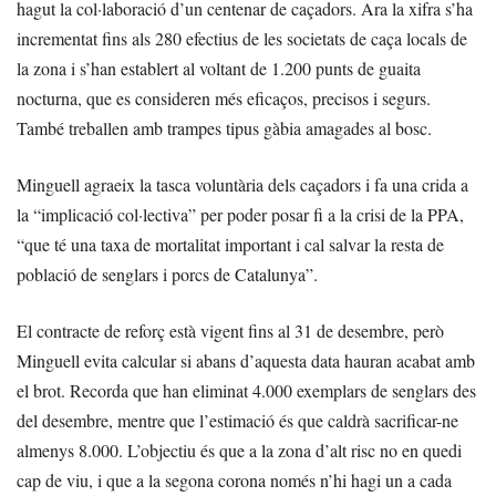
hagut la col·laboració d’un centenar de caçadors. Ara la xifra s’ha
incrementat fins als 280 efectius de les societats de caça locals de
la zona i s’han establert al voltant de 1.200 punts de guaita
nocturna, que es consideren més eficaços, precisos i segurs.
També treballen amb trampes tipus gàbia amagades al bosc.
Minguell agraeix la tasca voluntària dels caçadors i fa una crida a
la “implicació col·lectiva” per poder posar fi a la crisi de la PPA,
“que té una taxa de mortalitat important i cal salvar la resta de
població de senglars i porcs de Catalunya”.
El contracte de reforç està vigent fins al 31 de desembre, però
Minguell evita calcular si abans d’aquesta data hauran acabat amb
el brot. Recorda que han eliminat 4.000 exemplars de senglars des
del desembre, mentre que l’estimació és que caldrà sacrificar-ne
almenys 8.000. L’objectiu és que a la zona d’alt risc no en quedi
cap de viu, i que a la segona corona només n’hi hagi un a cada