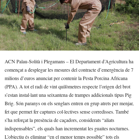
ACN Palau-Solità i Plegamans – El Departament d’Agricultura ha
començat a desplegar les mesures del contracte d’emergència de 7
milions d’euros anunciat per contenir la Pesta Porcina Africana
(PPA). A tot el radi de vint quilòmetres respecte l’origen del brot
s’estan instal·lant una seixantena de trampes addicionals tipus Pig
Brig. Són paranys on els senglars entren en grup atrets per menjar,
fet que permet fer captures col·lectives sense corredisses. També
s’ha reforçat la presència de caçadors, considerats “aliats
indispensables”, els quals han incrementat les guaites nocturnes.
L’objectiu és eliminar “en el menor temps possible” tots els