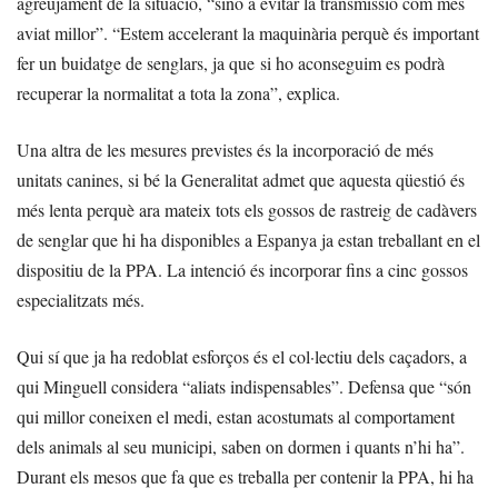
agreujament de la situació, “sinó a evitar la transmissió com més
aviat millor”. “Estem accelerant la maquinària perquè és important
fer un buidatge de senglars, ja que si ho aconseguim es podrà
recuperar la normalitat a tota la zona”, explica.
Una altra de les mesures previstes és la incorporació de més
unitats canines, si bé la Generalitat admet que aquesta qüestió és
més lenta perquè ara mateix tots els gossos de rastreig de cadàvers
de senglar que hi ha disponibles a Espanya ja estan treballant en el
dispositiu de la PPA. La intenció és incorporar fins a cinc gossos
especialitzats més.
Qui sí que ja ha redoblat esforços és el col·lectiu dels caçadors, a
qui Minguell considera “aliats indispensables”. Defensa que “són
qui millor coneixen el medi, estan acostumats al comportament
dels animals al seu municipi, saben on dormen i quants n’hi ha”.
Durant els mesos que fa que es treballa per contenir la PPA, hi ha