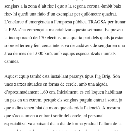
senglars a la zona d’alt risc i que a la segona corona -àmbit baix
risc- hi quedi una ràtio d’un exemplar per quilòmetre quadrat.
L’encàrrec d’emergència a l’empresa pública TRAGSA per frenar
la PPA s’ha començat a materialitzar aquesta setmana. Es preveu
la incorporació de 170 efectius, una quarta part dels quals ja estan
sobre el terreny fent cerca intensiva de cadàvers de senglar en una
àrea de més de 1.000 km2 amb equips especialitzats i unitats
canines.
Aquest equip també està instal·lant paranys tipus Pig Brig. Són
unes xarxes situades en forma de cercle, amb una alçada
d’aproximadament 1,60 cm. Inicialment, es col·loquen habilitant
un pas en un extrem, perquè els senglars puguin entrar i sortir, ja
que a dins tenen blat de moro que els crida l’atenció. A mesura
que s’acostumen a entrar i sortir del cercle, el personal
especialitzat va abaixant dia a dia de forma gradual l’altura de la