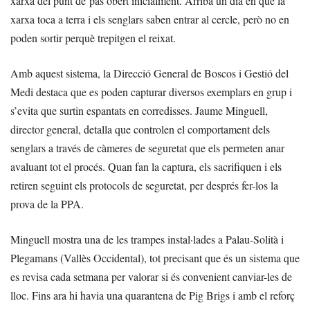
xarxa del punt de pas obert inicialment. Arriba un dia en què la
xarxa toca a terra i els senglars saben entrar al cercle, però no en
poden sortir perquè trepitgen el reixat.
Amb aquest sistema, la Direcció General de Boscos i Gestió del
Medi destaca que es poden capturar diversos exemplars en grup i
s’evita que surtin espantats en corredisses. Jaume Minguell,
director general, detalla que controlen el comportament dels
senglars a través de càmeres de seguretat que els permeten anar
avaluant tot el procés. Quan fan la captura, els sacrifiquen i els
retiren seguint els protocols de seguretat, per després fer-los la
prova de la PPA.
Minguell mostra una de les trampes instal·lades a Palau-Solità i
Plegamans (Vallès Occidental), tot precisant que és un sistema que
es revisa cada setmana per valorar si és convenient canviar-les de
lloc. Fins ara hi havia una quarantena de Pig Brigs i amb el reforç