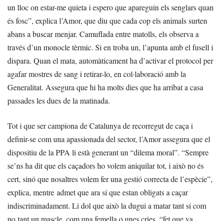
un lloc on estar-me quieta i espero que apareguin els senglars quan
és fosc”, explica l’Amor, que diu que cada cop els animals surten
abans a buscar menjar. Camuflada entre matolls, els observa a
través d’un monocle tèrmic. Si en troba un, l’apunta amb el fusell i
dispara. Quan el mata, automàticament ha d’activar el protocol per
agafar mostres de sang i retirar-lo, en col·laboració amb la
Generalitat. Assegura que hi ha molts dies que ha arribat a casa
passades les dues de la matinada.
Tot i que ser campiona de Catalunya de recorregut de caça i
definir-se com una apassionada del sector, l’Amor assegura que el
dispositiu de la PPA li està generant un “dilema moral”. “Sempre
se’ns ha dit que els caçadors ho volem aniquilar tot, i això no és
cert, sinó que nosaltres volem fer una gestió correcta de l’espècie”,
explica, mentre admet que ara sí que estan obligats a caçar
indiscriminadament. Li dol que això la dugui a matar tant sí com
no tant un mascle, com una femella o unes cries, “fet que va