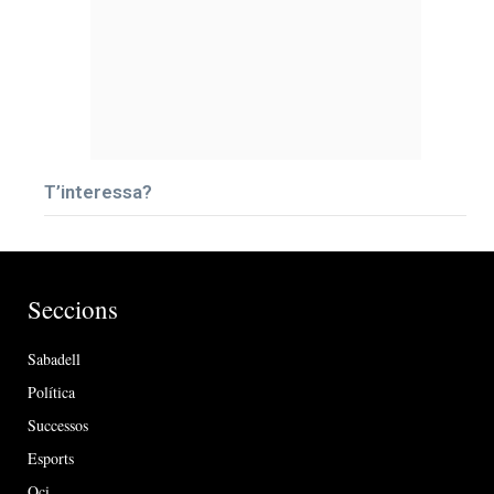
T’interessa?
Seccions
Sabadell
Política
Successos
Esports
Oci