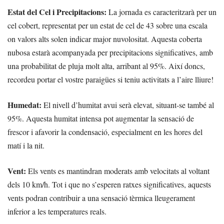
Estat del Cel i Precipitacions:
La jornada es caracteritzarà per un
cel cobert, representat per un estat de cel de 43 sobre una escala
on valors alts solen indicar major nuvolositat. Aquesta coberta
nubosa estarà acompanyada per precipitacions significatives, amb
una probabilitat de pluja molt alta, arribant al 95%. Així doncs,
recordeu portar el vostre paraigües si teniu activitats a l’aire lliure!
Humedat:
El nivell d’humitat avui serà elevat, situant-se també al
95%. Aquesta humitat intensa pot augmentar la sensació de
frescor i afavorir la condensació, especialment en les hores del
matí i la nit.
Vent:
Els vents es mantindran moderats amb velocitats al voltant
dels 10 km/h. Tot i que no s’esperen ratxes significatives, aquests
vents podran contribuir a una sensació tèrmica lleugerament
inferior a les temperatures reals.