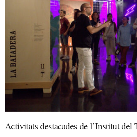
e
l
l
a
v
u
i
Activitats destacades de l’Institut de