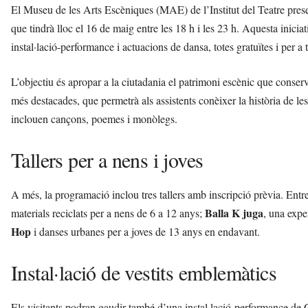
El Museu de les Arts Escèniques (MAE) de l’Institut del Teatre prese
que tindrà lloc el 16 de maig entre les 18 h i les 23 h. Aquesta iniciat
instal·lació-performance i actuacions de dansa, totes gratuïtes i per a t
L’objectiu és apropar a la ciutadania el patrimoni escènic que conserv
més destacades, que permetrà als assistents conèixer la història de le
inclouen cançons, poemes i monòlegs.
Tallers per a nens i joves
A més, la programació inclou tres tallers amb inscripció prèvia. Entre
Balla K juga
materials reciclats per a nens de 6 a 12 anys;
, una expe
Hop
i danses urbanes per a joves de 13 anys en endavant.
Instal·lació de vestits emblemàtics
Els visitants podran gaudir també d’una instal·lació-performance de 