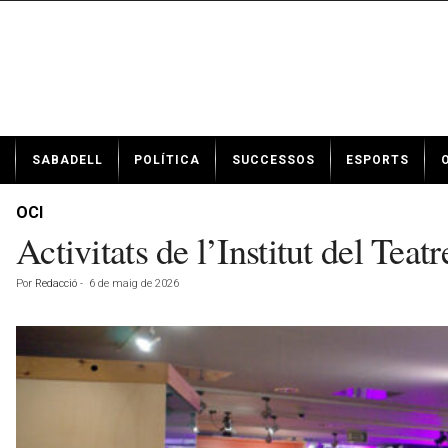
N
SABADELL
POLÍTICA
SUCCESSOS
ESPORTS
o
t
í
OCI
c
Activitats de l’Institut del Tea
i
e
Por
Redacció
-
6 de maig de 2026
s
d
e
S
a
b
a
d