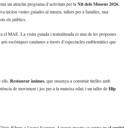
Nit dels Museus 2026
nta un atractiu programa d’activitats per la
,
iva inclou visites guiades al museu, tallers per a famílies, una
ots els públics.
a el MAE. La visita guiada i teatralitzada és una de les propostes
s arts escèniques catalanes a través d’espectacles emblemàtics que
Restaurar ànimes
 ells,
, que ensenya a construir titelles amb
Hip
riència de moviment i joc per a la mateixa edat; i un taller de
el cuplet
Glòria Ribera a l’espai Scanner. Aquesta mostra se centra en