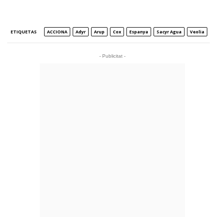
ETIQUETAS
ACCIONA
Adyr
Arup
Cox
Espanya
Sacyr Agua
Veolia
- Publicitat -