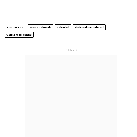
ETIQUETAS
Morts Laborals
Sabadell
Sinistralitat Laboral
Vallès Occidental
- Publicitat -